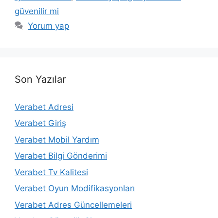
güvenilir mi
Yorum yap
Son Yazılar
Verabet Adresi
Verabet Giriş
Verabet Mobil Yardım
Verabet Bilgi Gönderimi
Verabet Tv Kalitesi
Verabet Oyun Modifikasyonları
Verabet Adres Güncellemeleri