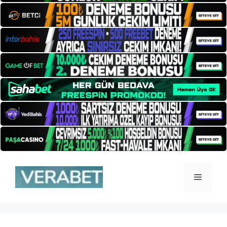
İçeriğe
atla
Menü