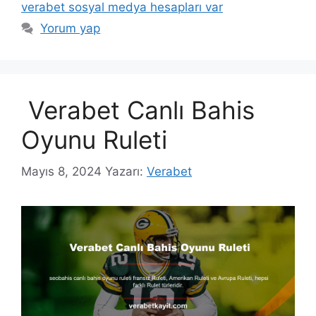
verabet sosyal medya hesapları var
Yorum yap
Verabet Canlı Bahis
Oyunu Ruleti
Mayıs 8, 2024
Yazarı:
Verabet