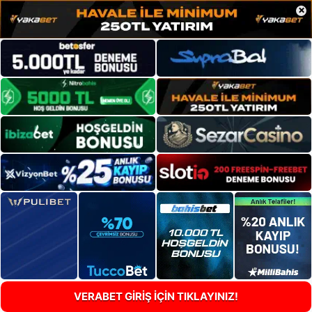
×
VERABET GİRİŞ İÇİN TIKLAYINIZ!