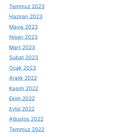
Temmuz 2023
Haziran 2023
Mayıs 2023
Nisan 2023
Mart 2023
Şubat 2023
Ocak 2023
Aralık 2022
Kasım 2022
Ekim 2022
Eylül 2022
Ağustos 2022
Temmuz 2022