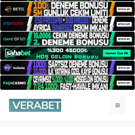
İçeriğe
atla
Menü