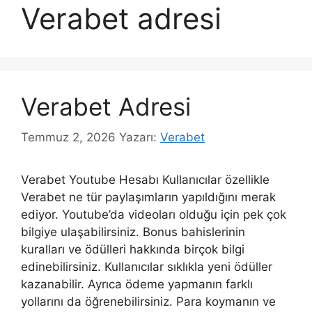
Verabet adresi
Verabet Adresi
Temmuz 2, 2026
Yazarı:
Verabet
Verabet Youtube Hesabı Kullanıcılar özellikle
Verabet ne tür paylaşımların yapıldığını merak
ediyor. Youtube’da videoları olduğu için pek çok
bilgiye ulaşabilirsiniz. Bonus bahislerinin
kuralları ve ödülleri hakkında birçok bilgi
edinebilirsiniz. Kullanıcılar sıklıkla yeni ödüller
kazanabilir. Ayrıca ödeme yapmanın farklı
yollarını da öğrenebilirsiniz. Para koymanın ve