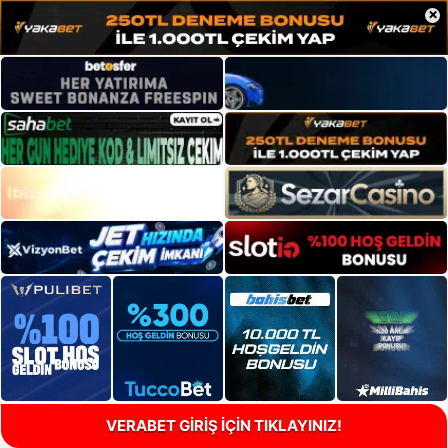
×
VERABET GİRİŞ İÇİN TIKLAYINIZ!