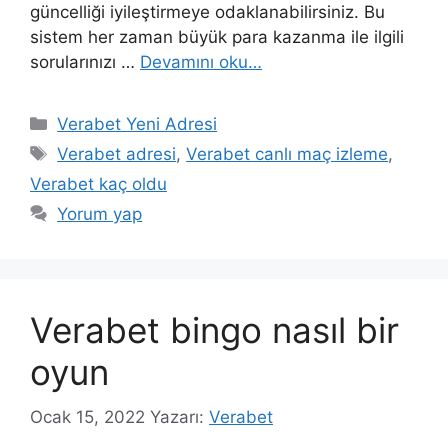
güncelliği iyileştirmeye odaklanabilirsiniz. Bu
sistem her zaman büyük para kazanma ile ilgili
sorularınızı …
Devamını oku…
Kategoriler
Verabet Yeni Adresi
Etiketler
Verabet adresi
,
Verabet canlı maç izleme
,
Verabet kaç oldu
Yorum yap
Verabet bingo nasıl bir
oyun
Ocak 15, 2022
Yazarı:
Verabet