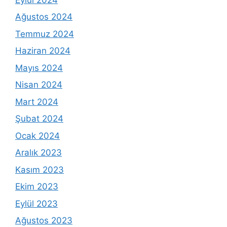
Ağustos 2024
Temmuz 2024
Haziran 2024
Mayıs 2024
Nisan 2024
Mart 2024
Şubat 2024
Ocak 2024
Aralık 2023
Kasım 2023
Ekim 2023
Eylül 2023
Ağustos 2023