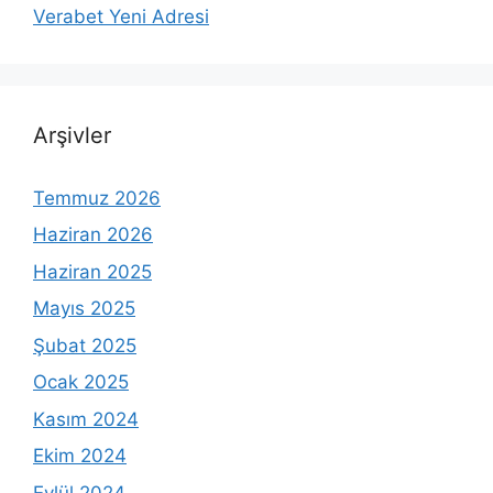
Verabet Yeni Adresi
Arşivler
Temmuz 2026
Haziran 2026
Haziran 2025
Mayıs 2025
Şubat 2025
Ocak 2025
Kasım 2024
Ekim 2024
Eylül 2024