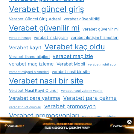
Verabet güncel giriş
Verabet Güncel Giriş Adresi
verabet güvenilirliği
Verabet güvenilir mi
verabet güvenlir mi
verabet instagram
verabet i̇letişim hizmetleri
verabet hesap
Verabet kaç oldu
Verabet kayıt
verabet maç izle
Verabet lisans bilgileri
verabet maç izleme
Verabet Mobil
verabet mobil spor
verabet nasil bir site
verabet müşteri hizmetleri
Verabet nasıl bir site
Verabet Nasıl Kayıt Olunur
verabet nasıl yatırım yapılır
Verabet para çekme
Verabet para yatırma
verabet promosyon
verabet pilot oyunları
Verabet promosyonları
verabet sanal bahisler
×
Verabet Sanal Sporlar
verabet sistemi yasal mı
verabet spor
Verabet Spor Bahisleri
Verabet Sıkça Sorulan Sorular