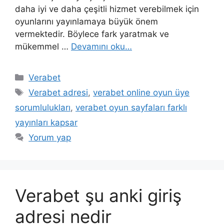
daha iyi ve daha çeşitli hizmet verebilmek için
oyunlarını yayınlamaya büyük önem
vermektedir. Böylece fark yaratmak ve
mükemmel …
Devamını oku…
Kategoriler
Verabet
Etiketler
Verabet adresi
,
verabet online oyun üye
sorumlulukları
,
verabet oyun sayfaları farklı
yayınları kapsar
Yorum yap
Verabet şu anki giriş
adresi nedir