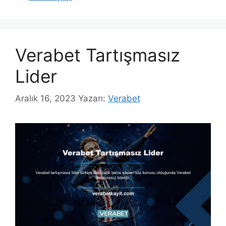
Verabet Tartışmasız
Lider
Aralık 16, 2023
Yazarı:
Verabet