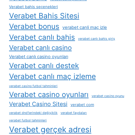
Verabet bahis seçenekleri
Verabet Bahis Sitesi
Verabet bonus
verabet canli maç izle
Verabet canlı bahis
verabet canlı bahis giriş
Verabet canlı casino
Verabet canlı casino oyunları
Verabet canlı destek
Verabet canlı maç izleme
verabet casino futbol tahminleri
Verabet casino oyunları
verabet casino oyunu
Verabet Casino Sitesi
verabet com
verabet dnd'lerindeki değişiklik
verabet faydaları
verabet futbol tahminleri
Verabet gerçek adresi