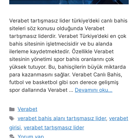
Verabet tartışmasız lider türkiye’deki canlı bahis
siteleri söz konusu olduğunda Verabet
tartışmasız liderdir. Verabet Türkiye’deki en çok
bahis sitesinin işletmecisidir ve bu alanda
ilerleme kaydetmektedir. Özellikle Verabet
sitesinin yönetimi spor bahis oranlarını çok
yüksek tutuyor. Bu, bahisçilerin büyük miktarda
para kazanmasını sağlar. Verabet Canlı Bahis,
futbol ve basketbol gibi son derece gelişmiş
spor dallarında Verabet …
Devamını oku…
Kategoriler
Verabet
Etiketler
verabet bahis alanı tartışmasız lider
,
verabet
girisi
,
verabet tartışmasız lider
Yorum yap