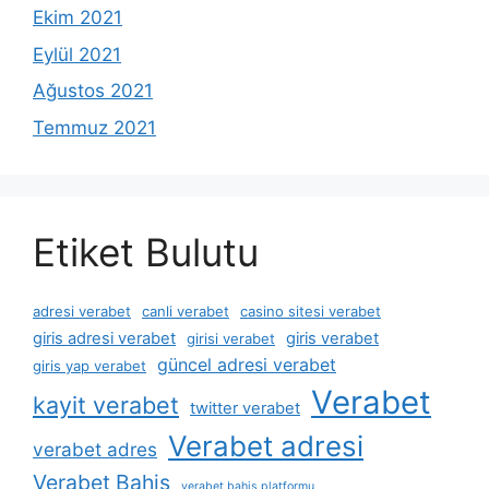
Ekim 2021
Eylül 2021
Ağustos 2021
Temmuz 2021
Etiket Bulutu
adresi verabet
canli verabet
casino sitesi verabet
giris adresi verabet
giris verabet
girisi verabet
güncel adresi verabet
giris yap verabet
Verabet
kayit verabet
twitter verabet
Verabet adresi
verabet adres
Verabet Bahis
verabet bahis platformu