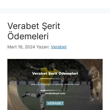
Verabet Şerit
Ödemeleri
Mart 16, 2024
Yazarı:
Verabet