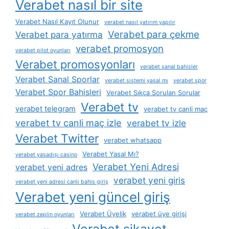
Verabet nasıl bir site
Verabet Nasıl Kayıt Olunur
verabet nasıl yatırım yapılır
Verabet para çekme
Verabet para yatırma
verabet promosyon
verabet pilot oyunları
Verabet promosyonları
verabet sanal bahisler
Verabet Sanal Sporlar
verabet sistemi yasal mı
verabet spor
Verabet Spor Bahisleri
Verabet Sıkça Sorulan Sorular
Verabet tv
verabet telegram
verabet tv canli maç
verabet tv canli maç izle
verabet tv izle
Verabet Twitter
verabet whatsapp
Verabet Yasal Mı?
verabet yasadışı casino
Verabet Yeni Adresi
verabet yeni adres
verabet yeni giris
verabet yeni adresi canlı bahis giriş
Verabet yeni güncel giriş
Verabet Üyelik
verabet üye girişi
verabet zeplin oyunları
Verabet şikayet