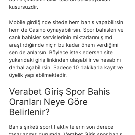
kusursuzdir.
Mobile girdiğinde sitede hem bahis yapabilirsin
hem de Casino oynayabilirsin. Spor bahisleri ve
canlı bahisler servislerinin miktarlarını şimdi
araştırdığimde niçin bu kadar önem verdiğimi
sen de anlarsın. Böylece istek edersen site
yukarıdaki giriş linkinden ulaşabilir ve hesabını
derhal açabilirsin. Sadece 10 dakikada kayıt ve
üyelik yapılabilmektedir.
Verabet Giriş Spor Bahis
Oranları Neye Göre
Belirlenir?
Bahis şirketi sportif aktivitelerin son derece
tasarlanmış durumda. Verabet Giriş spor bahis