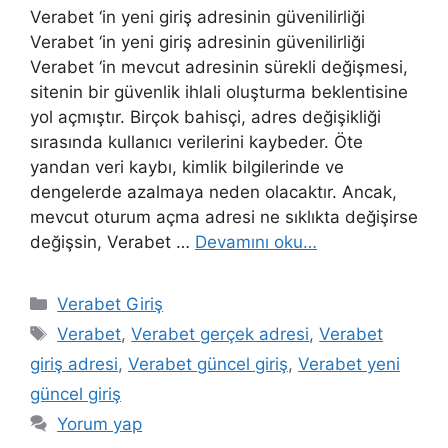
Verabet ‘in yeni giriş adresinin güvenilirliği
Verabet ‘in yeni giriş adresinin güvenilirliği
Verabet ‘in mevcut adresinin sürekli değişmesi,
sitenin bir güvenlik ihlali oluşturma beklentisine
yol açmıştır. Birçok bahisçi, adres değişikliği
sırasında kullanıcı verilerini kaybeder. Öte
yandan veri kaybı, kimlik bilgilerinde ve
dengelerde azalmaya neden olacaktır. Ancak,
mevcut oturum açma adresi ne sıklıkta değişirse
değişsin, Verabet …
Devamını oku…
Kategoriler
Verabet Giriş
Etiketler
Verabet
,
Verabet gerçek adresi
,
Verabet
giriş adresi
,
Verabet güncel giriş
,
Verabet yeni
güncel giriş
Yorum yap