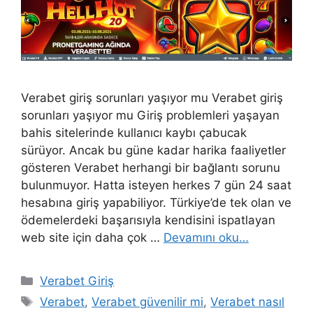
Verabet giriş sorunları yaşıyor mu Verabet giriş
sorunları yaşıyor mu Giriş problemleri yaşayan
bahis sitelerinde kullanıcı kaybı çabucak
sürüyor. Ancak bu güne kadar harika faaliyetler
gösteren Verabet herhangi bir bağlantı sorunu
bulunmuyor. Hatta isteyen herkes 7 gün 24 saat
hesabına giriş yapabiliyor. Türkiye’de tek olan ve
ödemelerdeki başarısıyla kendisini ispatlayan
web site için daha çok …
Devamını oku…
Kategoriler
Verabet Giriş
Etiketler
Verabet
,
Verabet güvenilir mi
,
Verabet nasıl