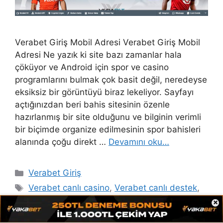
Verabet Giriş Mobil Adresi Verabet Giriş Mobil
Adresi Ne yazık ki site bazı zamanlar hala
çöküyor ve Android için spor ve casino
programlarını bulmak çok basit değil, neredeyse
eksiksiz bir görüntüyü biraz lekeliyor. Sayfayı
açtığınızdan beri bahis sitesinin özenle
hazırlanmış bir site olduğunu ve bilginin verimli
bir biçimde organize edilmesinin spor bahisleri
alanında çoğu direkt …
Devamını oku…
Kategoriler
Verabet Giriş
Etiketler
Verabet canlı casino
,
Verabet canlı destek
,
×
Verabet gerçek adresi
,
Verabet güncel giriş
,
Verabet yeni güncel giriş