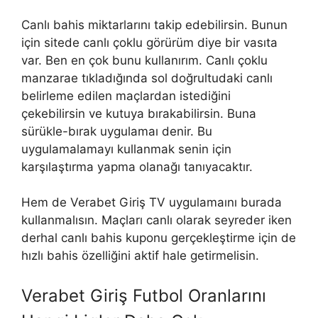
Canlı bahis miktarlarını takip edebilirsin. Bunun
için sitede canlı çoklu görürüm diye bir vasıta
var. Ben en çok bunu kullanırım. Canlı çoklu
manzarae tıkladığında sol doğrultudaki canlı
belirleme edilen maçlardan istediğini
çekebilirsin ve kutuya bırakabilirsin. Buna
sürükle-bırak uygulamaı denir. Bu
uygulamalamayı kullanmak senin için
karşılaştırma yapma olanağı tanıyacaktır.
Hem de Verabet Giriş TV uygulamaını burada
kullanmalısın. Maçları canlı olarak seyreder iken
derhal canlı bahis kuponu gerçekleştirme için de
hızlı bahis özelliğini aktif hale getirmelisin.
Verabet Giriş Futbol Oranlarını