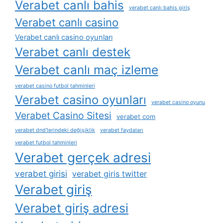
Verabet canlı bahis
verabet canlı bahis giriş
Verabet canlı casino
Verabet canlı casino oyunları
Verabet canlı destek
Verabet canlı maç izleme
verabet casino futbol tahminleri
Verabet casino oyunları
verabet casino oyunu
Verabet Casino Sitesi
verabet com
verabet dnd'lerindeki değişiklik
verabet faydaları
verabet futbol tahminleri
Verabet gerçek adresi
verabet girisi
verabet giris twitter
Verabet giriş
Verabet giriş adresi