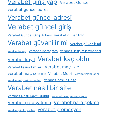
Verabet giriş yap
Verabet Güncel
verabet güncel adres
Verabet güncel adresi
Verabet güncel giriş
Verabet Güncel Giriş Adresi
verabet güvenilirliği
Verabet güvenilir mi
verabet güvenlir mi
verabet instagram
verabet i̇letişim hizmetleri
verabet hesap
Verabet kaç oldu
Verabet kayıt
verabet maç izle
Verabet lisans bilgileri
verabet maç izleme
Verabet Mobil
verabet mobil spor
verabet nasil bir site
verabet müşteri hizmetleri
Verabet nasıl bir site
Verabet Nasıl Kayıt Olunur
verabet nasıl yatırım yapılır
Verabet para çekme
Verabet para yatırma
verabet promosyon
verabet pilot oyunları