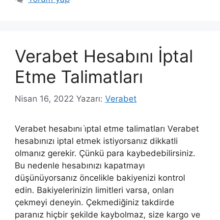
Verabet Hesabını İptal
Etme Talimatları
Nisan 16, 2022
Yazarı:
Verabet
Verabet hesabını i̇ptal etme talimatları Verabet
hesabınızı iptal etmek istiyorsanız dikkatli
olmanız gerekir. Çünkü para kaybedebilirsiniz.
Bu nedenle hesabınızı kapatmayı
düşünüyorsanız öncelikle bakiyenizi kontrol
edin. Bakiyelerinizin limitleri varsa, onları
çekmeyi deneyin. Çekmediğiniz takdirde
paranız hiçbir şekilde kaybolmaz, size kargo ve