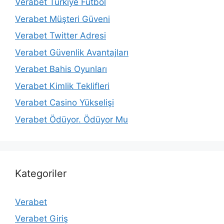
Verabet Türkiye Futbol
Verabet Müşteri Güveni
Verabet Twitter Adresi
Verabet Güvenlik Avantajları
Verabet Bahis Oyunları
Verabet Kimlik Teklifleri
Verabet Casino Yükselişi
Verabet Ödüyor. Ödüyor Mu
Kategoriler
Verabet
Verabet Giriş