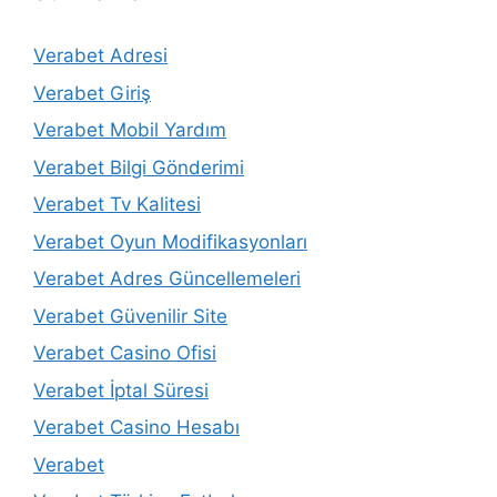
Verabet Adresi
Verabet Giriş
Verabet Mobil Yardım
Verabet Bilgi Gönderimi
Verabet Tv Kalitesi
Verabet Oyun Modifikasyonları
Verabet Adres Güncellemeleri
Verabet Güvenilir Site
Verabet Casino Ofisi
Verabet İptal Süresi
Verabet Casino Hesabı
Verabet