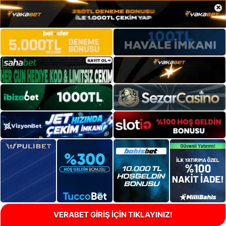
×
VERABET GİRİŞ İÇİN TIKLAYINIZ!