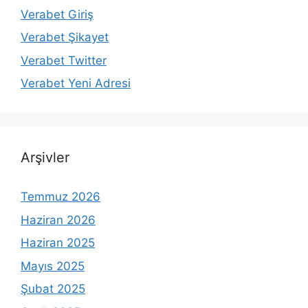
Verabet Giriş
Verabet Şikayet
Verabet Twitter
Verabet Yeni Adresi
Arşivler
Temmuz 2026
Haziran 2026
Haziran 2025
Mayıs 2025
Şubat 2025