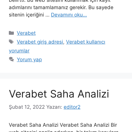
belirtti. Bu web sitesini kullanmak için kayıt
adımlarını tamamlamanız gerekir. Bu sayede
sitenin içeriğini …
Devamını oku…
Kategoriler
Verabet
Etiketler
Verabet giriş adresi
,
Verabet kullanıcı
yorumlar
Yorum yap
Verabet Saha Analizi
Şubat 12, 2022
Yazarı:
editor2
Verabet Saha Analizi Verabet Saha Analizi Bir