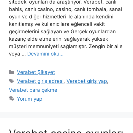
sitedeki oyunları da araştırıyor. Verabet, canlı
bahis, canlı casino, casino, canlı tombala, sanal
oyun ve diğer hizmetleri ile alanında kendini
kanıtlamış ve kullanıcılara eğlenceli vakit
geçirmelerini sağlayan ve Gerçek oyunlardan
kazanç elde etmelerini sağlayarak yüksek
müşteri memnuniyeti sağlamıştır. Zengin bir aile
veya …
Devamını oku…
Kategoriler
Verabet Şikayet
Etiketler
Verabet giriş adresi
,
Verabet giriş yap
,
Verabet para çekme
Yorum yap