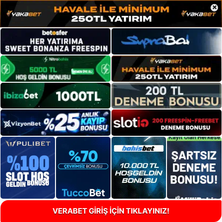
×
VERABET GİRİŞ İÇİN TIKLAYINIZ!