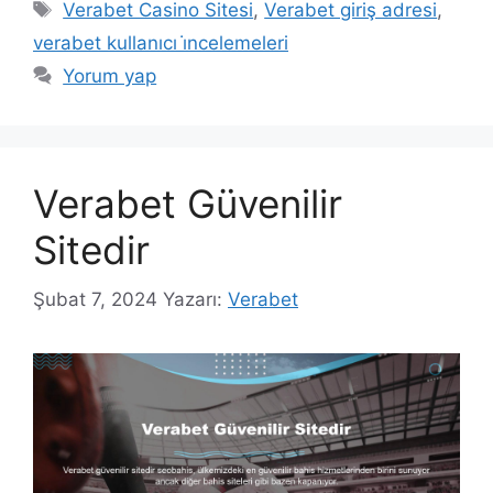
Etiketler
Verabet Casino Sitesi
,
Verabet giriş adresi
,
verabet kullanıcı i̇ncelemeleri
Yorum yap
Verabet Güvenilir
Sitedir
Şubat 7, 2024
Yazarı:
Verabet