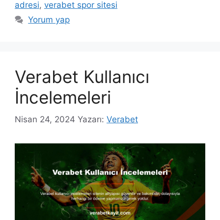
adresi
,
verabet spor sitesi
Yorum yap
Verabet Kullanıcı
İncelemeleri
Nisan 24, 2024
Yazarı:
Verabet