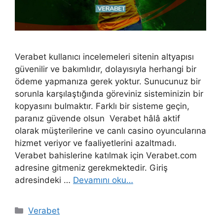
Verabet kullanıcı incelemeleri sitenin altyapısı
güvenilir ve bakımlıdır, dolayısıyla herhangi bir
ödeme yapmanıza gerek yoktur. Sunucunuz bir
sorunla karşılaştığında göreviniz sisteminizin bir
kopyasını bulmaktır. Farklı bir sisteme geçin,
paranız güvende olsun Verabet hâlâ aktif
olarak müşterilerine ve canlı casino oyuncularına
hizmet veriyor ve faaliyetlerini azaltmadı.
Verabet bahislerine katılmak için Verabet.com
adresine gitmeniz gerekmektedir. Giriş
adresindeki …
Devamını oku…
Kategoriler
Verabet