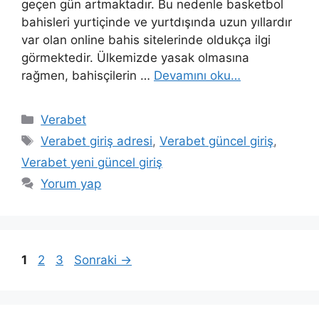
geçen gün artmaktadır. Bu nedenle basketbol
bahisleri yurtiçinde ve yurtdışında uzun yıllardır
var olan online bahis sitelerinde oldukça ilgi
görmektedir. Ülkemizde yasak olmasına
rağmen, bahisçilerin …
Devamını oku…
Kategoriler
Verabet
Etiketler
Verabet giriş adresi
,
Verabet güncel giriş
,
Verabet yeni güncel giriş
Yorum yap
Sayfa
Sayfa
Sayfa
1
2
3
Sonraki
→