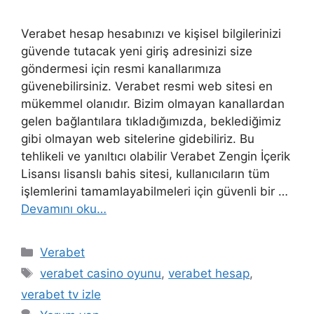
Verabet hesap hesabınızı ve kişisel bilgilerinizi
güvende tutacak yeni giriş adresinizi size
göndermesi için resmi kanallarımıza
güvenebilirsiniz. Verabet resmi web sitesi en
mükemmel olanıdır. Bizim olmayan kanallardan
gelen bağlantılara tıkladığımızda, beklediğimiz
gibi olmayan web sitelerine gidebiliriz. Bu
tehlikeli ve yanıltıcı olabilir Verabet Zengin İçerik
Lisansı lisanslı bahis sitesi, kullanıcıların tüm
işlemlerini tamamlayabilmeleri için güvenli bir …
Devamını oku…
Kategoriler
Verabet
Etiketler
verabet casino oyunu
,
verabet hesap
,
verabet tv izle