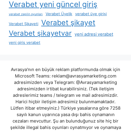
Verabet yeni güncel giriş
Verabet Üyelik
verabet üye girişi
verabet zeplin oyunları
Verabet şikayet
Verabet Şikayeti
Verabet şikayetvar
yeni adresi verabet
yeni giris verabet
Avrasya'nın en büyük reklam platformunda olmak için
Microsoft Teams:
reklam@avrasyamarketing.com
adresimizden veya Telegram: @Avrasyamarketing
adresimizden irtibat kurabilirsiniz. (Tek iletişim
adreslerimiz teams / telegram ve mail adresimizdir.
Harici hiçbir iletişim adresimiz bulunmamaktadır.
Lütfen itibar etmeyiniz.) Türkiye yasalarına göre 7258
sayılı kanun uyarınca yasa dışı bahis oynamanın
cezaları mevcuttur. Şu an bulunduğunuz site hiç bir
şekilde illegal bahis oyunları oynatmıyor ve oynamaya