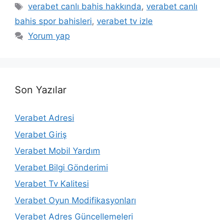
Etiketler
verabet canlı bahis hakkında
,
verabet canlı
bahis spor bahisleri
,
verabet tv izle
Yorum yap
Son Yazılar
Verabet Adresi
Verabet Giriş
Verabet Mobil Yardım
Verabet Bilgi Gönderimi
Verabet Tv Kalitesi
Verabet Oyun Modifikasyonları
Verabet Adres Güncellemeleri