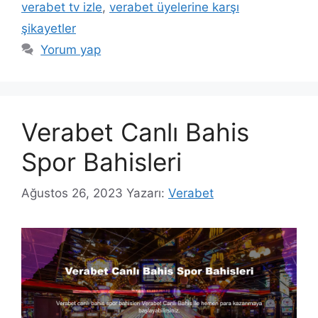
verabet tv izle
,
verabet üyelerine karşı
şikayetler
Yorum yap
Verabet Canlı Bahis
Spor Bahisleri
Ağustos 26, 2023
Yazarı:
Verabet