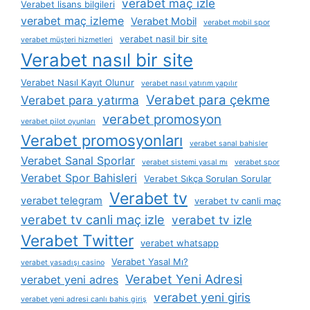
verabet maç izle
Verabet lisans bilgileri
verabet maç izleme
Verabet Mobil
verabet mobil spor
verabet nasil bir site
verabet müşteri hizmetleri
Verabet nasıl bir site
Verabet Nasıl Kayıt Olunur
verabet nasıl yatırım yapılır
Verabet para çekme
Verabet para yatırma
verabet promosyon
verabet pilot oyunları
Verabet promosyonları
verabet sanal bahisler
Verabet Sanal Sporlar
verabet sistemi yasal mı
verabet spor
Verabet Spor Bahisleri
Verabet Sıkça Sorulan Sorular
Verabet tv
verabet telegram
verabet tv canli maç
verabet tv canli maç izle
verabet tv izle
Verabet Twitter
verabet whatsapp
Verabet Yasal Mı?
verabet yasadışı casino
Verabet Yeni Adresi
verabet yeni adres
verabet yeni giris
verabet yeni adresi canlı bahis giriş