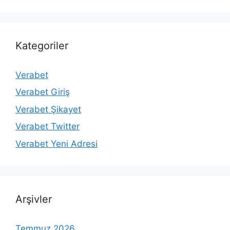
Kategoriler
Verabet
Verabet Giriş
Verabet Şikayet
Verabet Twitter
Verabet Yeni Adresi
Arşivler
Temmuz 2026