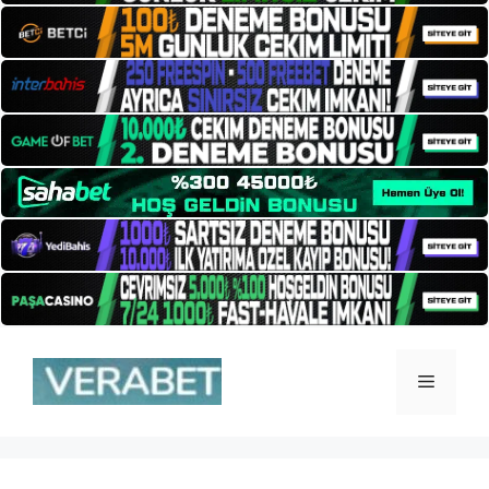
İçeriğe
atla
Menü