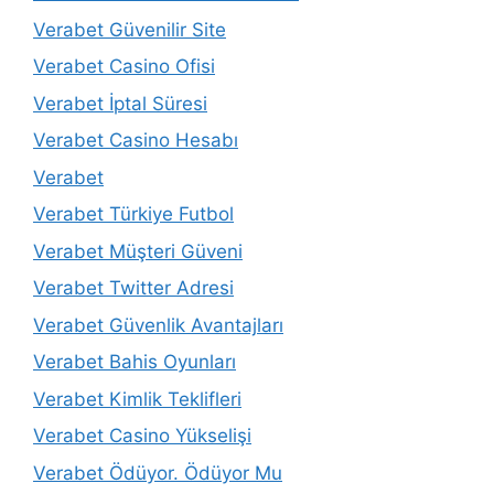
Verabet Güvenilir Site
Verabet Casino Ofisi
Verabet İptal Süresi
Verabet Casino Hesabı
Verabet
Verabet Türkiye Futbol
Verabet Müşteri Güveni
Verabet Twitter Adresi
Verabet Güvenlik Avantajları
Verabet Bahis Oyunları
Verabet Kimlik Teklifleri
Verabet Casino Yükselişi
Verabet Ödüyor. Ödüyor Mu