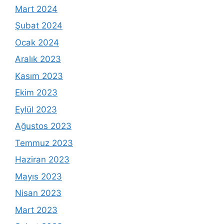
Mart 2024
Şubat 2024
Ocak 2024
Aralık 2023
Kasım 2023
Ekim 2023
Eylül 2023
Ağustos 2023
Temmuz 2023
Haziran 2023
Mayıs 2023
Nisan 2023
Mart 2023