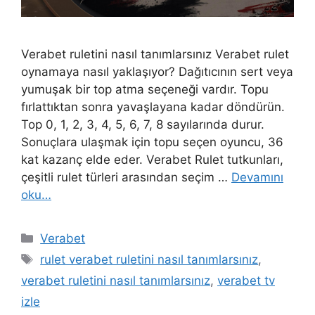
Verabet ruletini nasıl tanımlarsınız Verabet rulet
oynamaya nasıl yaklaşıyor? Dağıtıcının sert veya
yumuşak bir top atma seçeneği vardır. Topu
fırlattıktan sonra yavaşlayana kadar döndürün.
Top 0, 1, 2, 3, 4, 5, 6, 7, 8 sayılarında durur.
Sonuçlara ulaşmak için topu seçen oyuncu, 36
kat kazanç elde eder. Verabet Rulet tutkunları,
çeşitli rulet türleri arasından seçim …
Devamını
oku…
Kategoriler
Verabet
Etiketler
rulet verabet ruletini nasıl tanımlarsınız
,
verabet ruletini nasıl tanımlarsınız
,
verabet tv
izle