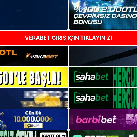
VERABET GİRİŞ İÇİN TIKLAYINIZ!