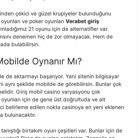
rinden çekici ve güzel krupiyeler bulunduğunu
oyunları ve poker oyunları
Verabet giriş
ladığımız 21 oyunu için de alternatifler var.
ansını denemen hiç de zor olmayacak. Hem de
ada bulabilirsin.
Mobilde Oynanır Mı?
le de aktarmayı başarıyor. Yani sitenin bilgisayar
i aynı şekilde mobilde de görebilirsin. Bunlar çok
melidir. Giriş mobil casino varyasyonu çok
 oyunları için de gene üst doğrultuda ve alt
kici belirleme edilen nokta casinoya en yeni eklenen
a bulunacaktır.
anıştığı birtakım oyun çeşitleri var. Bunlar için de