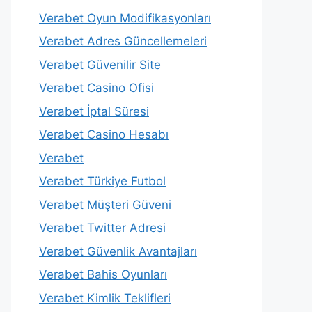
Verabet Oyun Modifikasyonları
Verabet Adres Güncellemeleri
Verabet Güvenilir Site
Verabet Casino Ofisi
Verabet İptal Süresi
Verabet Casino Hesabı
Verabet
Verabet Türkiye Futbol
Verabet Müşteri Güveni
Verabet Twitter Adresi
Verabet Güvenlik Avantajları
Verabet Bahis Oyunları
Verabet Kimlik Teklifleri