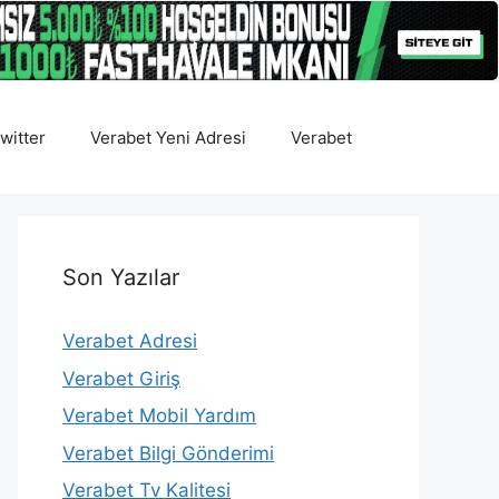
witter
Verabet Yeni Adresi
Verabet
Son Yazılar
Verabet Adresi
Verabet Giriş
Verabet Mobil Yardım
Verabet Bilgi Gönderimi
Verabet Tv Kalitesi