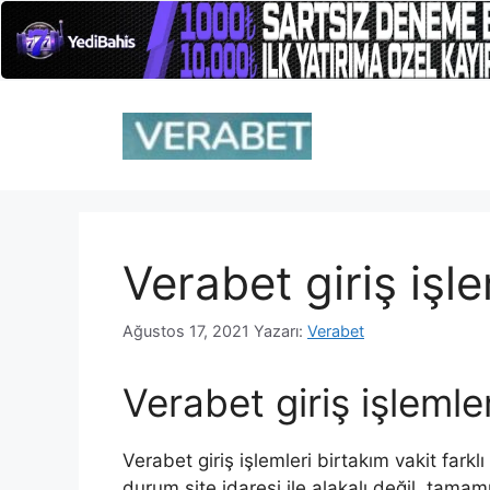
İçeriğe
atla
Verabet giriş işle
Ağustos 17, 2021
Yazarı:
Verabet
Verabet giriş işlemler
Verabet giriş işlemleri birtakım vakit fark
durum site idaresi ile alakalı değil, tama