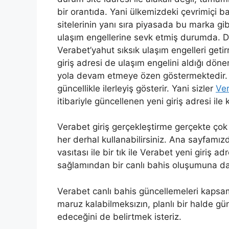
bir orantıda. Yani ülkemizdeki çevrimiçi bahi
sitelerinin yanı sıra piyasada bu marka gib
ulaşım engellerine sevk etmiş durumda. Do
Verabet’yahut sıksık ulaşım engelleri geti
giriş adresi de ulaşım engelini aldığı döne
yola devam etmeye özen göstermektedir. Şi
güncellikle ilerleyiş gösterir. Yani sizler
Ve
itibariyle güncellenen yeni giriş adresi ile
Verabet giriş gerçekleştirme gerçekte çok 
her derhal kullanabilirsiniz. Ana sayfamı
vasıtası ile bir tık ile Verabet yeni giriş ad
sağlamından bir canlı bahis oluşumuna da 
Verabet canlı bahis güncellemeleri kapsamı
maruz kalabilmeksızın, planlı bir halde 
edeceğini de belirtmek isteriz.