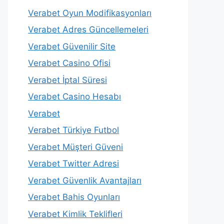
Verabet Oyun Modifikasyonları
Verabet Adres Güncellemeleri
Verabet Güvenilir Site
Verabet Casino Ofisi
Verabet İptal Süresi
Verabet Casino Hesabı
Verabet
Verabet Türkiye Futbol
Verabet Müşteri Güveni
Verabet Twitter Adresi
Verabet Güvenlik Avantajları
Verabet Bahis Oyunları
Verabet Kimlik Teklifleri