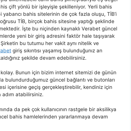
s çift yönlü bir işleyişle şekilleniyor. Yerli bahis
i yabancı bahis sitelerinin de çok fazla oluşu, TİB’i
ğrusu TİB, birçok bahis sitesine yaptığı şeklinde
rmektedir. İşte bu niçinden kaynaklı Verabet güncel
mlerde yeni bir giriş adresini faktör hale taşıyarak
rketin bu tutumu her vakit aynı nitelik ve
rabet
giriş sıkıntısı yaşamış bulunduğunız an
 kaldığınız şekilde devam edebilirsiniz.
kolay. Bunun için bizim internet sitemizi de günün
zda bulundurduğumuz güncel bağlantı ve butonları
resi içerisine geçiş gerçekleştirebilir, kendiniz için
adım atabilirsiniz.
nda da pek çok kullanıcının rastgele bir aksilikya
güncel bahis hamlelerinden yararlanmaya devam