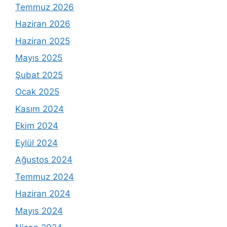
Temmuz 2026
Haziran 2026
Haziran 2025
Mayıs 2025
Şubat 2025
Ocak 2025
Kasım 2024
Ekim 2024
Eylül 2024
Ağustos 2024
Temmuz 2024
Haziran 2024
Mayıs 2024