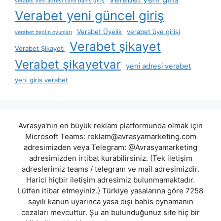
verabet yeni adresi canlı bahis giriş
Verabet yeni güncel giriş
Verabet Üyelik
verabet üye girişi
verabet zeplin oyunları
Verabet şikayet
Verabet Şikayeti
Verabet şikayetvar
yeni adresi verabet
yeni giris verabet
Avrasya'nın en büyük reklam platformunda olmak için
Microsoft Teams:
reklam@avrasyamarketing.com
adresimizden veya Telegram: @Avrasyamarketing
adresimizden irtibat kurabilirsiniz. (Tek iletişim
adreslerimiz teams / telegram ve mail adresimizdir.
Harici hiçbir iletişim adresimiz bulunmamaktadır.
Lütfen itibar etmeyiniz.) Türkiye yasalarına göre 7258
sayılı kanun uyarınca yasa dışı bahis oynamanın
cezaları mevcuttur. Şu an bulunduğunuz site hiç bir