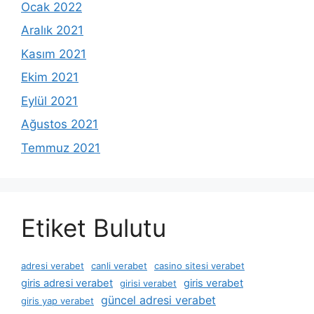
Ocak 2022
Aralık 2021
Kasım 2021
Ekim 2021
Eylül 2021
Ağustos 2021
Temmuz 2021
Etiket Bulutu
adresi verabet
canli verabet
casino sitesi verabet
giris adresi verabet
giris verabet
girisi verabet
güncel adresi verabet
giris yap verabet