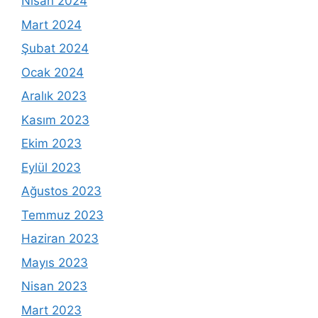
Nisan 2024
Mart 2024
Şubat 2024
Ocak 2024
Aralık 2023
Kasım 2023
Ekim 2023
Eylül 2023
Ağustos 2023
Temmuz 2023
Haziran 2023
Mayıs 2023
Nisan 2023
Mart 2023