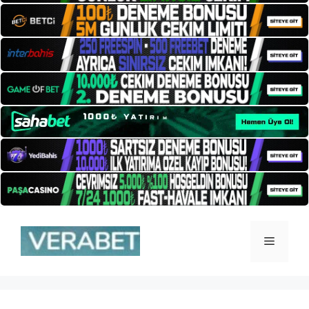
İçeriğe
atla
Menü