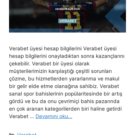
Verabet üyesi hesap bilgilerini Verabet üyesi
hesap bilgilerini onayladıktan sonra kazançlarını
çekebilir. Verabet bir üyesi olarak
müşterilerimizin karşılaştığı çeşitli sorunları
çözme, bu hizmetlerden yararlanma ve makul
bir gelir elde etme olanağına sahibiz. Verabet
sanal spor bahislerinin popülaritesinde bir artış
gördü ve bu da onu çevrimiçi bahis pazarında
en çok aranan kategorilerden biri haline getirdi
Verabet …
Devamını oku…
Kategoriler