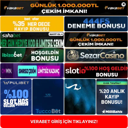
×
VERABET GİRİŞ İÇİN TIKLAYINIZ!