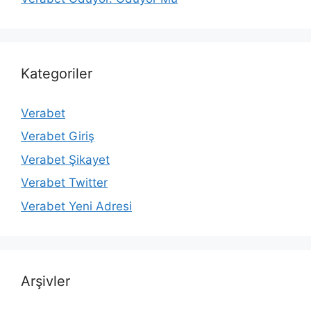
Kategoriler
Verabet
Verabet Giriş
Verabet Şikayet
Verabet Twitter
Verabet Yeni Adresi
Arşivler