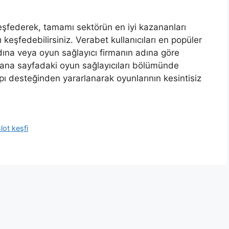
eşfederek, tamamı sektörün en iyi kazananları
ı keşfedebilirsiniz. Verabet kullanıcıları en popüler
dına veya oyun sağlayıcı firmanın adına göre
ı ana sayfadaki oyun sağlayıcıları bölümünde
pı desteğinden yararlanarak oyunlarının kesintisiz
lot keşfi