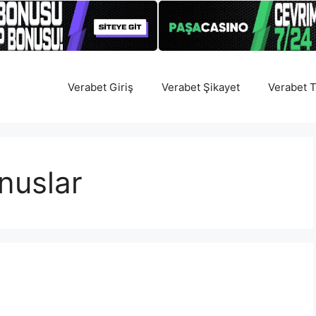
Verabet Giriş
Verabet Şikayet
Verabet T
nuslar