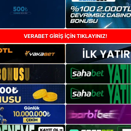
VERABET GİRİŞ İÇİN TIKLAYINIZ!