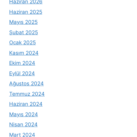
Haziran 2026
Haziran 2025
Mayıs 2025
Şubat 2025
Ocak 2025
Kasım 2024
Ekim 2024
Eylül 2024
Ağustos 2024
Temmuz 2024
Haziran 2024
Mayıs 2024
Nisan 2024
Mart 2024