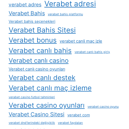
Verabet adresi
verabet adres
Verabet Bahis
verabet bahis platformu
Verabet bahis seçenekleri
Verabet Bahis Sitesi
Verabet bonus
verabet canli maç izle
Verabet canlı bahis
verabet canlı bahis giriş
Verabet canlı casino
Verabet canlı casino oyunları
Verabet canlı destek
Verabet canlı maç izleme
verabet casino futbol tahminleri
Verabet casino oyunları
verabet casino oyunu
Verabet Casino Sitesi
verabet com
verabet dnd'lerindeki değişiklik
verabet faydaları