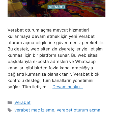
Verabet oturum açma mevcut hizmetleri
kullanmaya devam etmek için yeni Verabet
oturum açma bilgilerine güvenmeniz gerekebilir.
Bu destek, web sitenizin ziyaretçileriyle iletişim
kurması için bir platform sunar. Bu web sitesi
başkalarıyla e-posta adresleri ve Whatsapp
kanalları gibi birden fazla kanal aracılığıyla
bağlantı kurmanıza olanak tanır. Verabet blok
kontrolü desteği, tüm kanalların yönetimini
sağlar. Tüm iletişim …
Devamını oku…
Kategoriler
Verabet
Etiketler
verabet maç izleme
,
verabet oturum açma
,