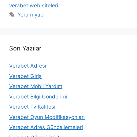
verabet web siteleri
Yorum yap
Son Yazılar
Verabet Adresi
Verabet Giriş
Verabet Mobil Yardım
Verabet Bilgi Gönderimi
Verabet Tv Kalitesi
Verabet Oyun Modifikasyonları
Verabet Adres Güncellemeleri