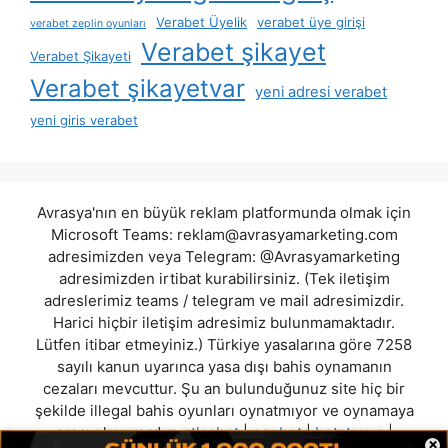
Verabet Üyelik
verabet üye girişi
verabet zeplin oyunları
Verabet şikayet
Verabet Şikayeti
Verabet şikayetvar
yeni adresi verabet
yeni giris verabet
Avrasya'nın en büyük reklam platformunda olmak için
Microsoft Teams:
reklam@avrasyamarketing.com
adresimizden veya Telegram: @Avrasyamarketing
adresimizden irtibat kurabilirsiniz. (Tek iletişim
adreslerimiz teams / telegram ve mail adresimizdir.
Harici hiçbir iletişim adresimiz bulunmamaktadır.
Lütfen itibar etmeyiniz.) Türkiye yasalarına göre 7258
sayılı kanun uyarınca yasa dışı bahis oynamanın
cezaları mevcuttur. Şu an bulunduğunuz site hiç bir
şekilde illegal bahis oyunları oynatmıyor ve oynamaya
aracı olmuyordur.
atlasbet
|
egebet
|
betstrong
|
×