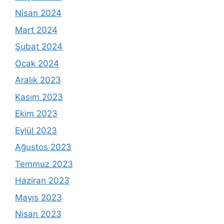
Nisan 2024
Mart 2024
Şubat 2024
Ocak 2024
Aralık 2023
Kasım 2023
Ekim 2023
Eylül 2023
Ağustos 2023
Temmuz 2023
Haziran 2023
Mayıs 2023
Nisan 2023