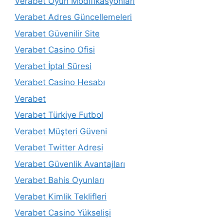
Verabet Oyun Modifikasyonları
Verabet Adres Güncellemeleri
Verabet Güvenilir Site
Verabet Casino Ofisi
Verabet İptal Süresi
Verabet Casino Hesabı
Verabet
Verabet Türkiye Futbol
Verabet Müşteri Güveni
Verabet Twitter Adresi
Verabet Güvenlik Avantajları
Verabet Bahis Oyunları
Verabet Kimlik Teklifleri
Verabet Casino Yükselişi