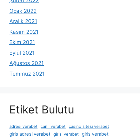
Şubat 2022
Ocak 2022
Aralık 2021
Kasım 2021
Ekim 2021
Eylül 2021
Ağustos 2021
Temmuz 2021
Etiket Bulutu
adresi verabet
canli verabet
casino sitesi verabet
giris adresi verabet
giris verabet
girisi verabet