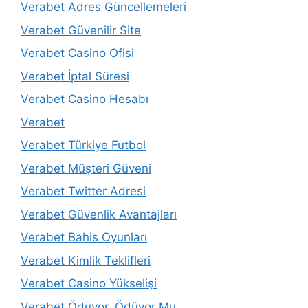
Verabet Adres Güncellemeleri
Verabet Güvenilir Site
Verabet Casino Ofisi
Verabet İptal Süresi
Verabet Casino Hesabı
Verabet
Verabet Türkiye Futbol
Verabet Müşteri Güveni
Verabet Twitter Adresi
Verabet Güvenlik Avantajları
Verabet Bahis Oyunları
Verabet Kimlik Teklifleri
Verabet Casino Yükselişi
Verabet Ödüyor. Ödüyor Mu