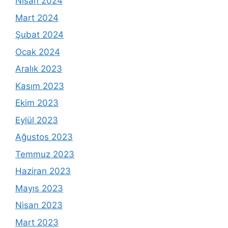
Nisan 2024
Mart 2024
Şubat 2024
Ocak 2024
Aralık 2023
Kasım 2023
Ekim 2023
Eylül 2023
Ağustos 2023
Temmuz 2023
Haziran 2023
Mayıs 2023
Nisan 2023
Mart 2023