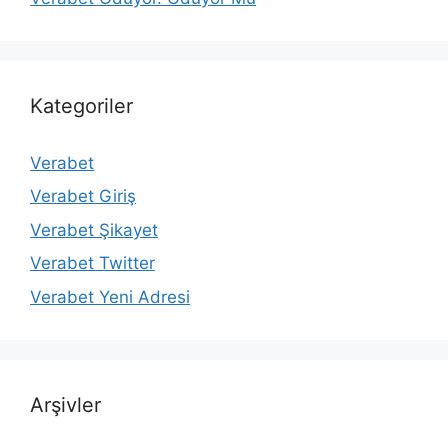
Kategoriler
Verabet
Verabet Giriş
Verabet Şikayet
Verabet Twitter
Verabet Yeni Adresi
Arşivler