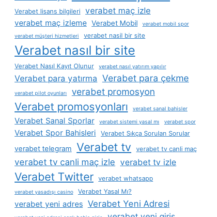
verabet maç izle
Verabet lisans bilgileri
verabet maç izleme
Verabet Mobil
verabet mobil spor
verabet nasil bir site
verabet müşteri hizmetleri
Verabet nasıl bir site
Verabet Nasıl Kayıt Olunur
verabet nasıl yatırım yapılır
Verabet para çekme
Verabet para yatırma
verabet promosyon
verabet pilot oyunları
Verabet promosyonları
verabet sanal bahisler
Verabet Sanal Sporlar
verabet sistemi yasal mı
verabet spor
Verabet Spor Bahisleri
Verabet Sıkça Sorulan Sorular
Verabet tv
verabet telegram
verabet tv canli maç
verabet tv canli maç izle
verabet tv izle
Verabet Twitter
verabet whatsapp
Verabet Yasal Mı?
verabet yasadışı casino
Verabet Yeni Adresi
verabet yeni adres
verabet yeni giris