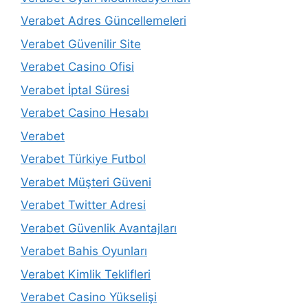
Verabet Adres Güncellemeleri
Verabet Güvenilir Site
Verabet Casino Ofisi
Verabet İptal Süresi
Verabet Casino Hesabı
Verabet
Verabet Türkiye Futbol
Verabet Müşteri Güveni
Verabet Twitter Adresi
Verabet Güvenlik Avantajları
Verabet Bahis Oyunları
Verabet Kimlik Teklifleri
Verabet Casino Yükselişi