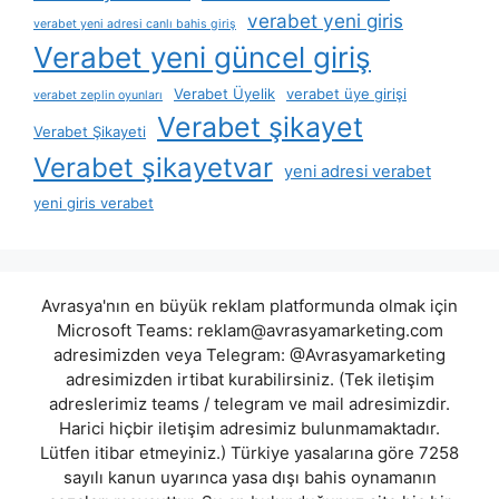
verabet yeni giris
verabet yeni adresi canlı bahis giriş
Verabet yeni güncel giriş
Verabet Üyelik
verabet üye girişi
verabet zeplin oyunları
Verabet şikayet
Verabet Şikayeti
Verabet şikayetvar
yeni adresi verabet
yeni giris verabet
Avrasya'nın en büyük reklam platformunda olmak için
Microsoft Teams:
reklam@avrasyamarketing.com
adresimizden veya Telegram: @Avrasyamarketing
adresimizden irtibat kurabilirsiniz. (Tek iletişim
adreslerimiz teams / telegram ve mail adresimizdir.
Harici hiçbir iletişim adresimiz bulunmamaktadır.
Lütfen itibar etmeyiniz.) Türkiye yasalarına göre 7258
sayılı kanun uyarınca yasa dışı bahis oynamanın