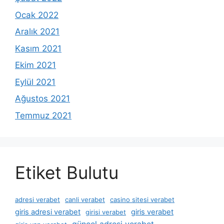
Ocak 2022
Aralık 2021
Kasım 2021
Ekim 2021
Eylül 2021
Ağustos 2021
Temmuz 2021
Etiket Bulutu
adresi verabet
canli verabet
casino sitesi verabet
giris adresi verabet
giris verabet
girisi verabet
güncel adresi verabet