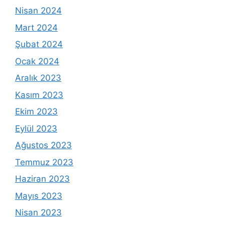
Nisan 2024
Mart 2024
Şubat 2024
Ocak 2024
Aralık 2023
Kasım 2023
Ekim 2023
Eylül 2023
Ağustos 2023
Temmuz 2023
Haziran 2023
Mayıs 2023
Nisan 2023