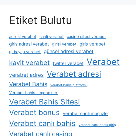
Etiket Bulutu
adresi verabet
canli verabet
casino sitesi verabet
giris adresi verabet
giris verabet
girisi verabet
güncel adresi verabet
giris yap verabet
Verabet
kayit verabet
twitter verabet
Verabet adresi
verabet adres
Verabet Bahis
verabet bahis platformu
Verabet bahis seçenekleri
Verabet Bahis Sitesi
Verabet bonus
verabet canli maç izle
Verabet canlı bahis
verabet canlı bahis giriş
Verabet canlı casino