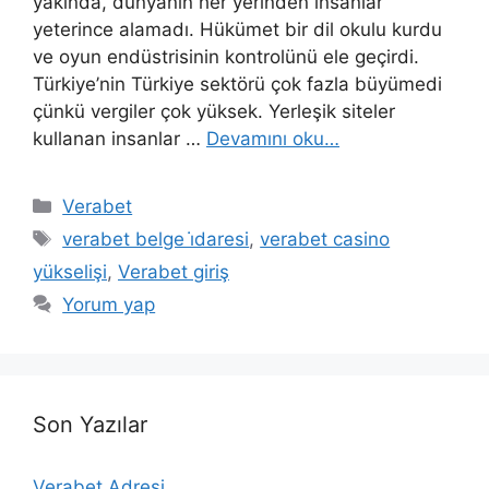
yakında, dünyanın her yerinden insanlar
yeterince alamadı. Hükümet bir dil okulu kurdu
ve oyun endüstrisinin kontrolünü ele geçirdi.
Türkiye’nin Türkiye sektörü çok fazla büyümedi
çünkü vergiler çok yüksek. Yerleşik siteler
kullanan insanlar …
Devamını oku…
Kategoriler
Verabet
Etiketler
verabet belge i̇daresi
,
verabet casino
yükselişi
,
Verabet giriş
Yorum yap
Son Yazılar
Verabet Adresi