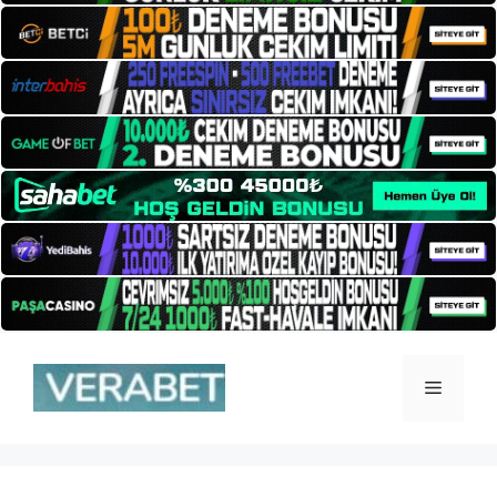
İçeriğe
atla
Menü