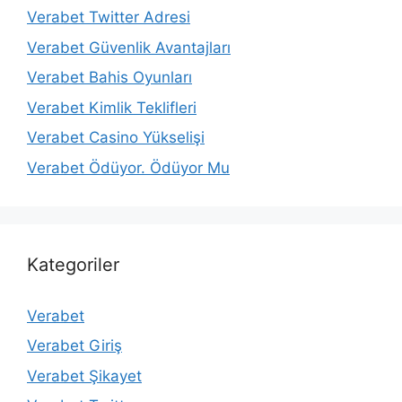
Verabet Twitter Adresi
Verabet Güvenlik Avantajları
Verabet Bahis Oyunları
Verabet Kimlik Teklifleri
Verabet Casino Yükselişi
Verabet Ödüyor. Ödüyor Mu
Kategoriler
Verabet
Verabet Giriş
Verabet Şikayet