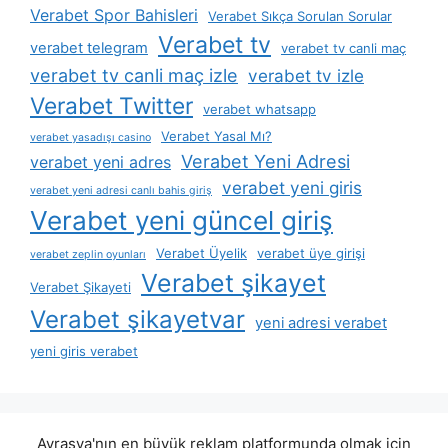
Verabet Spor Bahisleri
Verabet Sıkça Sorulan Sorular
Verabet tv
verabet telegram
verabet tv canli maç
verabet tv canli maç izle
verabet tv izle
Verabet Twitter
verabet whatsapp
Verabet Yasal Mı?
verabet yasadışı casino
Verabet Yeni Adresi
verabet yeni adres
verabet yeni giris
verabet yeni adresi canlı bahis giriş
Verabet yeni güncel giriş
Verabet Üyelik
verabet üye girişi
verabet zeplin oyunları
Verabet şikayet
Verabet Şikayeti
Verabet şikayetvar
yeni adresi verabet
yeni giris verabet
Avrasya'nın en büyük reklam platformunda olmak için