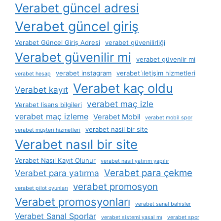
Verabet güncel adresi
Verabet güncel giriş
Verabet Güncel Giriş Adresi
verabet güvenilirliği
Verabet güvenilir mi
verabet güvenlir mi
verabet instagram
verabet i̇letişim hizmetleri
verabet hesap
Verabet kaç oldu
Verabet kayıt
verabet maç izle
Verabet lisans bilgileri
verabet maç izleme
Verabet Mobil
verabet mobil spor
verabet nasil bir site
verabet müşteri hizmetleri
Verabet nasıl bir site
Verabet Nasıl Kayıt Olunur
verabet nasıl yatırım yapılır
Verabet para çekme
Verabet para yatırma
verabet promosyon
verabet pilot oyunları
Verabet promosyonları
verabet sanal bahisler
Verabet Sanal Sporlar
verabet sistemi yasal mı
verabet spor