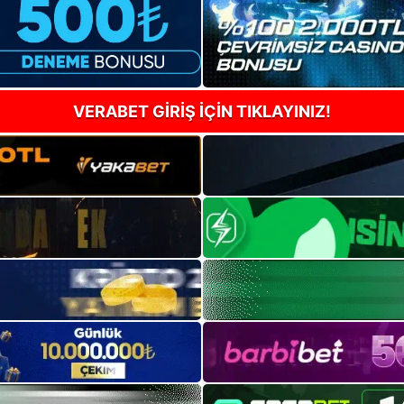
VERABET GİRİŞ İÇİN TIKLAYINIZ!