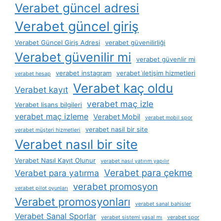
Verabet güncel adresi
Verabet güncel giriş
Verabet Güncel Giriş Adresi
verabet güvenilirliği
Verabet güvenilir mi
verabet güvenlir mi
verabet instagram
verabet i̇letişim hizmetleri
verabet hesap
Verabet kaç oldu
Verabet kayıt
verabet maç izle
Verabet lisans bilgileri
verabet maç izleme
Verabet Mobil
verabet mobil spor
verabet nasil bir site
verabet müşteri hizmetleri
Verabet nasıl bir site
Verabet Nasıl Kayıt Olunur
verabet nasıl yatırım yapılır
Verabet para çekme
Verabet para yatırma
verabet promosyon
verabet pilot oyunları
Verabet promosyonları
verabet sanal bahisler
Verabet Sanal Sporlar
verabet sistemi yasal mı
verabet spor