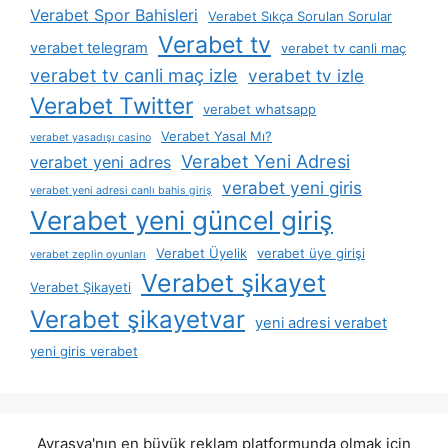
Verabet Spor Bahisleri
Verabet Sıkça Sorulan Sorular
Verabet tv
verabet telegram
verabet tv canli maç
verabet tv canli maç izle
verabet tv izle
Verabet Twitter
verabet whatsapp
Verabet Yasal Mı?
verabet yasadışı casino
Verabet Yeni Adresi
verabet yeni adres
verabet yeni giris
verabet yeni adresi canlı bahis giriş
Verabet yeni güncel giriş
Verabet Üyelik
verabet üye girişi
verabet zeplin oyunları
Verabet şikayet
Verabet Şikayeti
Verabet şikayetvar
yeni adresi verabet
yeni giris verabet
Avrasya'nın en büyük reklam platformunda olmak için