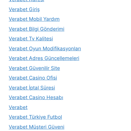
Verabet Giriş
Verabet Mobil Yardım
Verabet Bilgi Gönderimi
Verabet Tv Kalitesi
Verabet Oyun Modifikasyonları
Verabet Adres Güncellemeleri
Verabet Güvenilir Site
Verabet Casino Ofisi
Verabet İptal Süresi
Verabet Casino Hesabı
Verabet
Verabet Türkiye Futbol
Verabet Müşteri Güveni