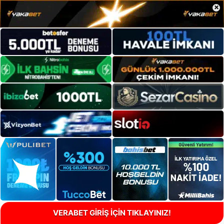
×
VERABET GİRİŞ İÇİN TIKLAYINIZ!