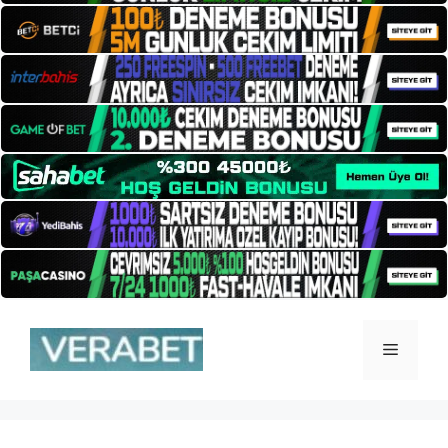
İçeriğe
atla
Menü