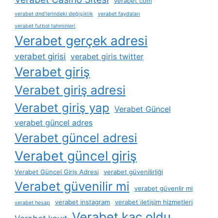
verabet com
verabet dnd'lerindeki değişiklik
verabet faydaları
verabet futbol tahminleri
Verabet gerçek adresi
verabet girisi
verabet giris twitter
Verabet giriş
Verabet giriş adresi
Verabet giriş yap
Verabet Güncel
verabet güncel adres
Verabet güncel adresi
Verabet güncel giriş
Verabet Güncel Giriş Adresi
verabet güvenilirliği
Verabet güvenilir mi
verabet güvenlir mi
verabet instagram
verabet i̇letişim hizmetleri
verabet hesap
Verabet kaç oldu