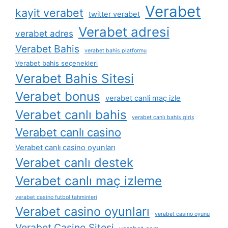
Verabet
kayit verabet
twitter verabet
Verabet adresi
verabet adres
Verabet Bahis
verabet bahis platformu
Verabet bahis seçenekleri
Verabet Bahis Sitesi
Verabet bonus
verabet canli maç izle
Verabet canlı bahis
verabet canlı bahis giriş
Verabet canlı casino
Verabet canlı casino oyunları
Verabet canlı destek
Verabet canlı maç izleme
verabet casino futbol tahminleri
Verabet casino oyunları
verabet casino oyunu
Verabet Casino Sitesi