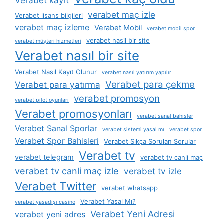
Verabet kayıt
verabet maç izle
Verabet lisans bilgileri
verabet maç izleme
Verabet Mobil
verabet mobil spor
verabet nasil bir site
verabet müşteri hizmetleri
Verabet nasıl bir site
Verabet Nasıl Kayıt Olunur
verabet nasıl yatırım yapılır
Verabet para çekme
Verabet para yatırma
verabet promosyon
verabet pilot oyunları
Verabet promosyonları
verabet sanal bahisler
Verabet Sanal Sporlar
verabet sistemi yasal mı
verabet spor
Verabet Spor Bahisleri
Verabet Sıkça Sorulan Sorular
Verabet tv
verabet telegram
verabet tv canli maç
verabet tv canli maç izle
verabet tv izle
Verabet Twitter
verabet whatsapp
Verabet Yasal Mı?
verabet yasadışı casino
Verabet Yeni Adresi
verabet yeni adres