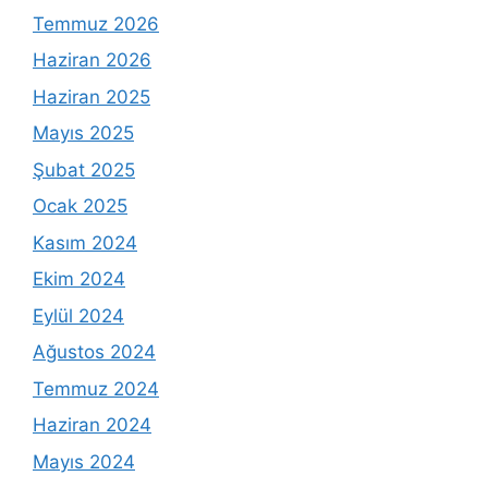
Temmuz 2026
Haziran 2026
Haziran 2025
Mayıs 2025
Şubat 2025
Ocak 2025
Kasım 2024
Ekim 2024
Eylül 2024
Ağustos 2024
Temmuz 2024
Haziran 2024
Mayıs 2024