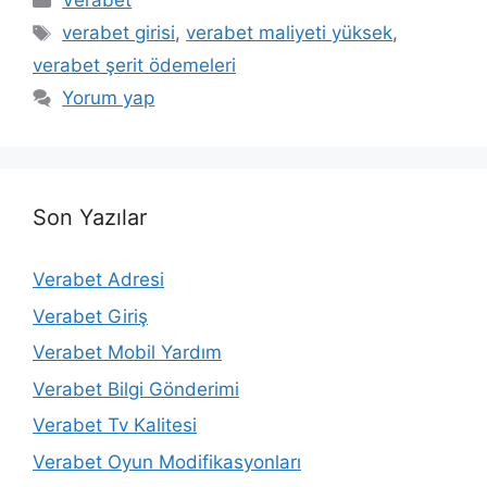
Verabet
Etiketler
verabet girisi
,
verabet maliyeti yüksek
,
verabet şerit ödemeleri
Yorum yap
Son Yazılar
Verabet Adresi
Verabet Giriş
Verabet Mobil Yardım
Verabet Bilgi Gönderimi
Verabet Tv Kalitesi
Verabet Oyun Modifikasyonları