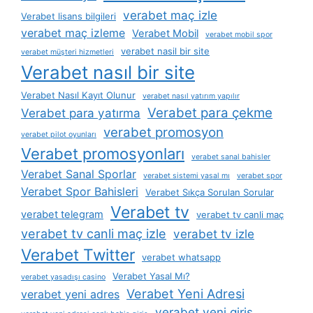
verabet maç izle
Verabet lisans bilgileri
verabet maç izleme
Verabet Mobil
verabet mobil spor
verabet nasil bir site
verabet müşteri hizmetleri
Verabet nasıl bir site
Verabet Nasıl Kayıt Olunur
verabet nasıl yatırım yapılır
Verabet para çekme
Verabet para yatırma
verabet promosyon
verabet pilot oyunları
Verabet promosyonları
verabet sanal bahisler
Verabet Sanal Sporlar
verabet sistemi yasal mı
verabet spor
Verabet Spor Bahisleri
Verabet Sıkça Sorulan Sorular
Verabet tv
verabet telegram
verabet tv canli maç
verabet tv canli maç izle
verabet tv izle
Verabet Twitter
verabet whatsapp
Verabet Yasal Mı?
verabet yasadışı casino
Verabet Yeni Adresi
verabet yeni adres
verabet yeni giris