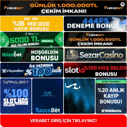
×
VERABET GİRİŞ İÇİN TIKLAYINIZ!