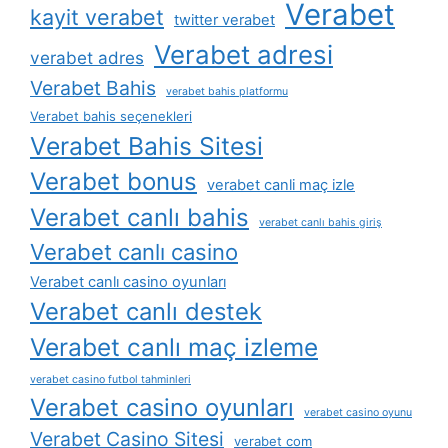
Verabet
kayit verabet
twitter verabet
Verabet adresi
verabet adres
Verabet Bahis
verabet bahis platformu
Verabet bahis seçenekleri
Verabet Bahis Sitesi
Verabet bonus
verabet canli maç izle
Verabet canlı bahis
verabet canlı bahis giriş
Verabet canlı casino
Verabet canlı casino oyunları
Verabet canlı destek
Verabet canlı maç izleme
verabet casino futbol tahminleri
Verabet casino oyunları
verabet casino oyunu
Verabet Casino Sitesi
verabet com