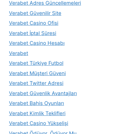
Verabet Adres Güncellemeleri
Verabet Güvenilir Site
Verabet Casino Ofisi
Verabet İptal Süresi
Verabet Casino Hesabı
Verabet
Verabet Türkiye Futbol
Verabet Müşteri Güveni
Verabet Twitter Adresi
Verabet Güvenlik Avantajları
Verabet Bahis Oyunları
Verabet Kimlik Teklifleri
Verabet Casino Yükselişi
Verabet Ödüyor. Ödüyor Mu