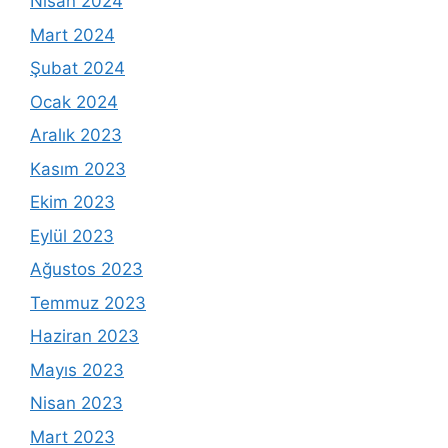
Nisan 2024
Mart 2024
Şubat 2024
Ocak 2024
Aralık 2023
Kasım 2023
Ekim 2023
Eylül 2023
Ağustos 2023
Temmuz 2023
Haziran 2023
Mayıs 2023
Nisan 2023
Mart 2023