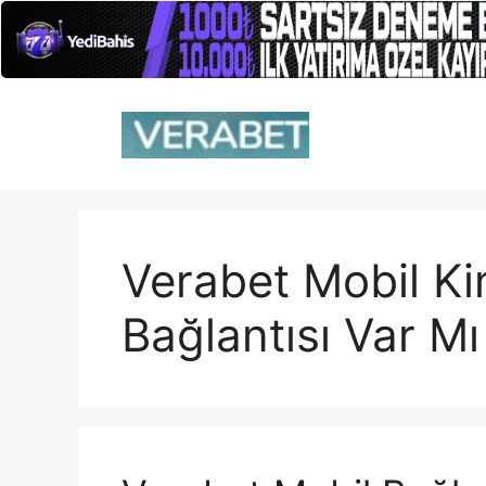
İçeriğe
atla
Verabet Mobil Ki
Bağlantısı Var Mı