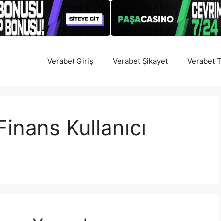
Verabet Giriş
Verabet Şikayet
Verabet T
inans Kullanıcı