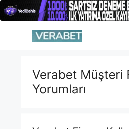
İçeriğe
atla
Verabet Müşteri F
Yorumları