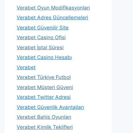
Verabet Oyun Modifikasyonları
Verabet Adres Güncellemeleri
Verabet Güvenilir Site
Verabet Casino Ofisi
Verabet İptal Süresi
Verabet Casino Hesabı
Verabet
Verabet Türkiye Futbol
Verabet Müşteri Güveni
Verabet Twitter Adresi
Verabet Güvenlik Avantajları
Verabet Bahis Oyunları
Verabet Kimlik Teklifleri