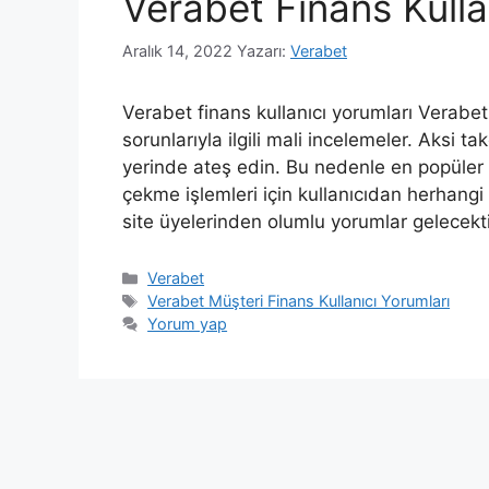
Verabet Finans Kulla
Aralık 14, 2022
Yazarı:
Verabet
Verabet finans kullanıcı yorumları Verabe
sorunlarıyla ilgili mali incelemeler. Aksi 
yerinde ateş edin. Bu nedenle en popüler s
çekme işlemleri için kullanıcıdan herhan
site üyelerinden olumlu yorumlar gelecekti
Kategoriler
Verabet
Etiketler
Verabet Müşteri Finans Kullanıcı Yorumları
Yorum yap