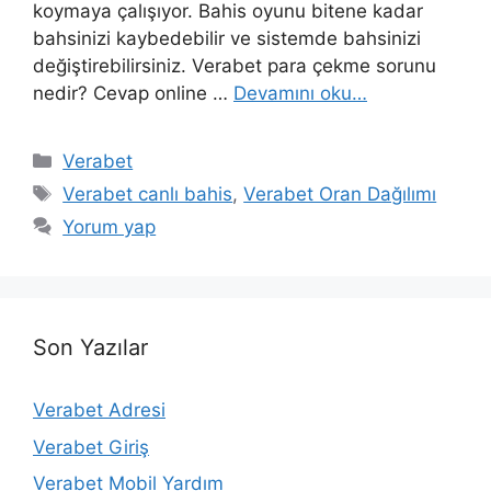
koymaya çalışıyor. Bahis oyunu bitene kadar
bahsinizi kaybedebilir ve sistemde bahsinizi
değiştirebilirsiniz. Verabet para çekme sorunu
nedir? Cevap online …
Devamını oku…
Kategoriler
Verabet
Etiketler
Verabet canlı bahis
,
Verabet Oran Dağılımı
Yorum yap
Son Yazılar
Verabet Adresi
Verabet Giriş
Verabet Mobil Yardım