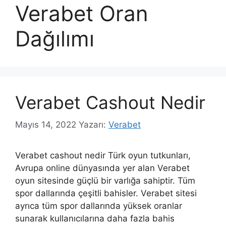
Verabet Oran
Dağılımı
Verabet Cashout Nedir
Mayıs 14, 2022
Yazarı:
Verabet
Verabet cashout nedir Türk oyun tutkunları,
Avrupa online dünyasında yer alan Verabet
oyun sitesinde güçlü bir varlığa sahiptir. Tüm
spor dallarında çeşitli bahisler. Verabet sitesi
ayrıca tüm spor dallarında yüksek oranlar
sunarak kullanıcılarına daha fazla bahis