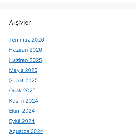
Arşivler
Temmuz 2026
Haziran 2026
Haziran 2025
Mayıs 2025
Şubat 2025
Ocak 2025
Kasım 2024
Ekim 2024
Eylül 2024
Ağustos 2024