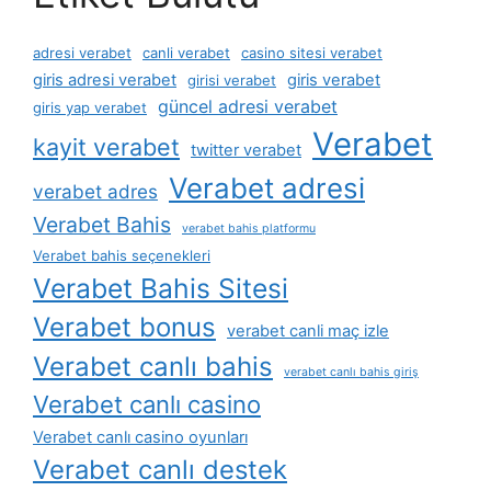
adresi verabet
canli verabet
casino sitesi verabet
giris adresi verabet
giris verabet
girisi verabet
güncel adresi verabet
giris yap verabet
Verabet
kayit verabet
twitter verabet
Verabet adresi
verabet adres
Verabet Bahis
verabet bahis platformu
Verabet bahis seçenekleri
Verabet Bahis Sitesi
Verabet bonus
verabet canli maç izle
Verabet canlı bahis
verabet canlı bahis giriş
Verabet canlı casino
Verabet canlı casino oyunları
Verabet canlı destek