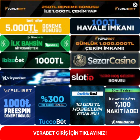
×
VERABET GİRİŞ İÇİN TIKLAYINIZ!