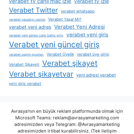
verabet tv canli maç izle
verabet tv izle
Verabet Twitter
verabet whatsapp
Verabet Yasal Mı?
verabet yasadışı casino
Verabet Yeni Adresi
verabet yeni adres
verabet yeni giris
verabet yeni adresi canlı bahis giriş
Verabet yeni güncel giriş
Verabet Üyelik
verabet üye girişi
verabet zeplin oyunları
Verabet şikayet
Verabet Şikayeti
Verabet şikayetvar
yeni adresi verabet
yeni giris verabet
Avrasya'nın en büyük reklam platformunda olmak için
Microsoft Teams:
reklam@avrasyamarketing.com
adresimizden veya Telegram: @Avrasyamarketing
adresimizden irtibat kurabilirsiniz. (Tek iletişim