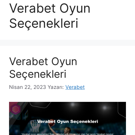
Verabet Oyun
Seçenekleri
Verabet Oyun
Seçenekleri
Nisan 22, 2023
Yazarı:
Verabet