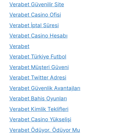
Verabet Güvenilir Site
Verabet Casino Ofisi
Verabet İptal Süresi
Verabet Casino Hesabı
Verabet
Verabet Türkiye Futbol
Verabet Müşteri Güveni
Verabet Twitter Adresi
Verabet Güvenlik Avantajları
Verabet Bahis Oyunları
Verabet Kimlik Teklifleri
Verabet Casino Yükselişi
Verabet Ödüyor. Ödüyor Mu