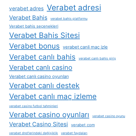
Verabet adresi
verabet adres
Verabet Bahis
verabet bahis platformu
Verabet bahis seçenekleri
Verabet Bahis Sitesi
Verabet bonus
verabet canli maç izle
Verabet canlı bahis
verabet canlı bahis giriş
Verabet canlı casino
Verabet canlı casino oyunları
Verabet canlı destek
Verabet canlı maç izleme
verabet casino futbol tahminleri
Verabet casino oyunları
verabet casino oyunu
Verabet Casino Sitesi
verabet com
verabet dnd'lerindeki değişiklik
verabet faydaları