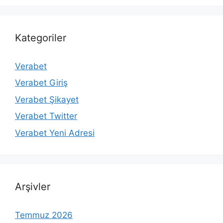
Kategoriler
Verabet
Verabet Giriş
Verabet Şikayet
Verabet Twitter
Verabet Yeni Adresi
Arşivler
Temmuz 2026