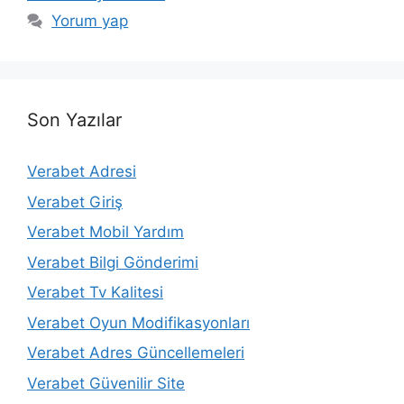
Yorum yap
Son Yazılar
Verabet Adresi
Verabet Giriş
Verabet Mobil Yardım
Verabet Bilgi Gönderimi
Verabet Tv Kalitesi
Verabet Oyun Modifikasyonları
Verabet Adres Güncellemeleri
Verabet Güvenilir Site