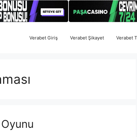
Verabet Giriş
Verabet Şikayet
Verabet T
aması
o Oyunu