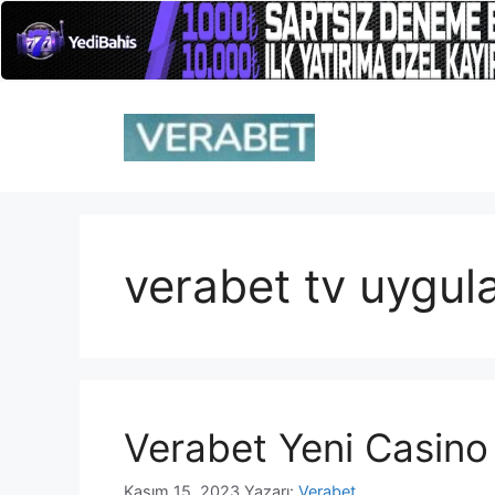
İçeriğe
atla
verabet tv uygul
Verabet Yeni Casin
Kasım 15, 2023
Yazarı:
Verabet