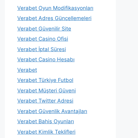
Verabet Oyun Modifikasyonları
Verabet Adres Güncellemeleri
Verabet Güvenilir Site
Verabet Casino Ofisi
Verabet İptal Süresi
Verabet Casino Hesabı
Verabet
Verabet Türkiye Futbol
Verabet Müşteri Güveni
Verabet Twitter Adresi
Verabet Güvenlik Avantajları
Verabet Bahis Oyunları
Verabet Kimlik Teklifleri