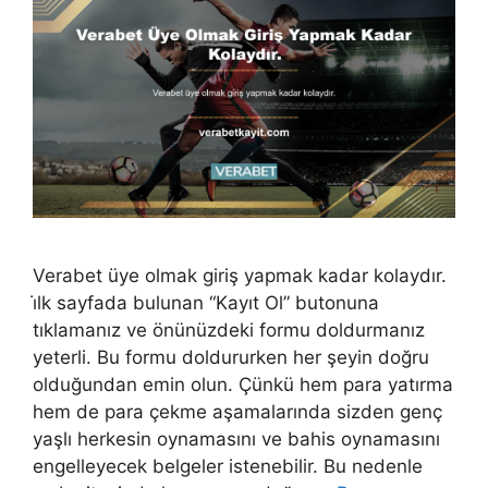
Verabet üye olmak giriş yapmak kadar kolaydır.
i̇lk sayfada bulunan “Kayıt Ol” butonuna
tıklamanız ve önünüzdeki formu doldurmanız
yeterli. Bu formu doldururken her şeyin doğru
olduğundan emin olun. Çünkü hem para yatırma
hem de para çekme aşamalarında sizden genç
yaşlı herkesin oynamasını ve bahis oynamasını
engelleyecek belgeler istenebilir. Bu nedenle