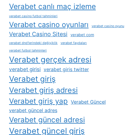
Verabet canlı maç izleme
verabet casino futbol tahminleri
Verabet casino oyunları
verabet casino oyunu
Verabet Casino Sitesi
verabet com
verabet dnd'lerindeki değişiklik
verabet faydaları
verabet futbol tahminleri
Verabet gerçek adresi
verabet girisi
verabet giris twitter
Verabet giriş
Verabet giriş adresi
Verabet giriş yap
Verabet Güncel
verabet güncel adres
Verabet güncel adresi
Verabet güncel giriş