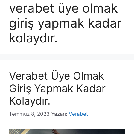
verabet üye olmak
giriş yapmak kadar
kolaydır.
Verabet Üye Olmak
Giriş Yapmak Kadar
Kolaydır.
Temmuz 8, 2023
Yazarı:
Verabet