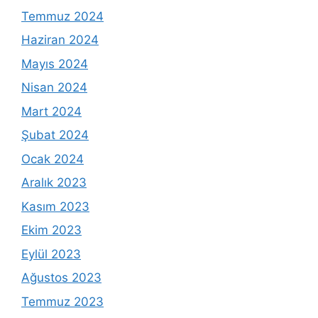
Temmuz 2024
Haziran 2024
Mayıs 2024
Nisan 2024
Mart 2024
Şubat 2024
Ocak 2024
Aralık 2023
Kasım 2023
Ekim 2023
Eylül 2023
Ağustos 2023
Temmuz 2023