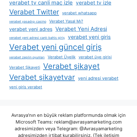
verabet tv canli maç izle
verabet tv izle
Verabet Twitter
verabet whatsapp
Verabet Yasal Mı?
verabet yasadışı casino
Verabet Yeni Adresi
verabet yeni adres
verabet yeni giris
verabet yeni adresi canlı bahis giriş
Verabet yeni güncel giriş
Verabet Üyelik
verabet üye girişi
verabet zeplin oyunları
Verabet şikayet
Verabet Şikayeti
Verabet şikayetvar
yeni adresi verabet
yeni giris verabet
Avrasya'nın en büyük reklam platformunda olmak için
Microsoft Teams:
reklam@avrasyamarketing.com
adresimizden veya Telegram: @Avrasyamarketing
adresimizden irtibat kurabilirsiniz. (Tek iletişim