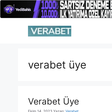
İçeriğe
atla
verabet üye
Verabet Üye
Ekim 14, 2023
Yazarı:
Verabet