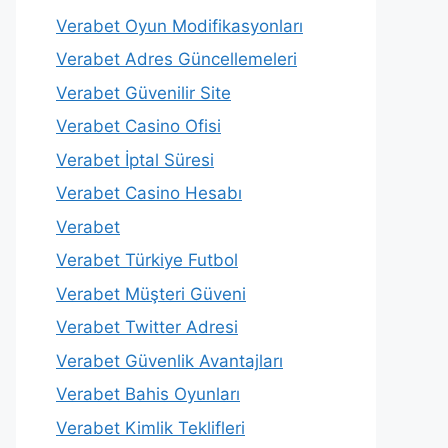
Verabet Oyun Modifikasyonları
Verabet Adres Güncellemeleri
Verabet Güvenilir Site
Verabet Casino Ofisi
Verabet İptal Süresi
Verabet Casino Hesabı
Verabet
Verabet Türkiye Futbol
Verabet Müşteri Güveni
Verabet Twitter Adresi
Verabet Güvenlik Avantajları
Verabet Bahis Oyunları
Verabet Kimlik Teklifleri