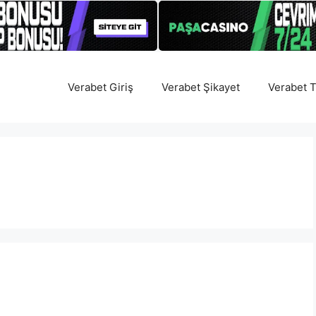
Verabet Giriş
Verabet Şikayet
Verabet T