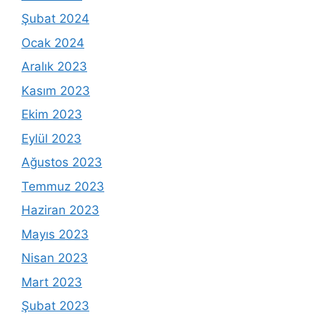
Şubat 2024
Ocak 2024
Aralık 2023
Kasım 2023
Ekim 2023
Eylül 2023
Ağustos 2023
Temmuz 2023
Haziran 2023
Mayıs 2023
Nisan 2023
Mart 2023
Şubat 2023