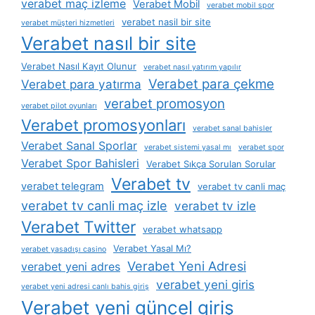
verabet maç izleme
Verabet Mobil
verabet mobil spor
verabet nasil bir site
verabet müşteri hizmetleri
Verabet nasıl bir site
Verabet Nasıl Kayıt Olunur
verabet nasıl yatırım yapılır
Verabet para çekme
Verabet para yatırma
verabet promosyon
verabet pilot oyunları
Verabet promosyonları
verabet sanal bahisler
Verabet Sanal Sporlar
verabet sistemi yasal mı
verabet spor
Verabet Spor Bahisleri
Verabet Sıkça Sorulan Sorular
Verabet tv
verabet telegram
verabet tv canli maç
verabet tv canli maç izle
verabet tv izle
Verabet Twitter
verabet whatsapp
Verabet Yasal Mı?
verabet yasadışı casino
Verabet Yeni Adresi
verabet yeni adres
verabet yeni giris
verabet yeni adresi canlı bahis giriş
Verabet yeni güncel giriş