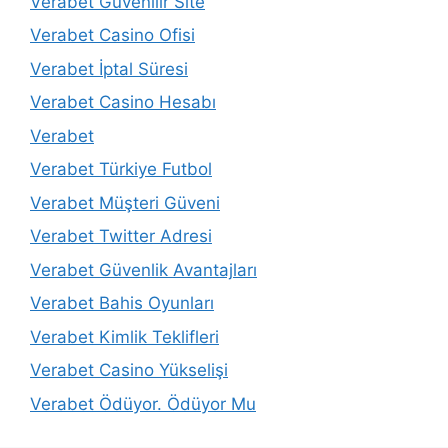
Verabet Güvenilir Site
Verabet Casino Ofisi
Verabet İptal Süresi
Verabet Casino Hesabı
Verabet
Verabet Türkiye Futbol
Verabet Müşteri Güveni
Verabet Twitter Adresi
Verabet Güvenlik Avantajları
Verabet Bahis Oyunları
Verabet Kimlik Teklifleri
Verabet Casino Yükselişi
Verabet Ödüyor. Ödüyor Mu