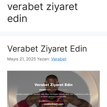
verabet ziyaret
edin
Verabet Ziyaret Edin
Mayıs 21, 2025
Yazarı:
Verabet