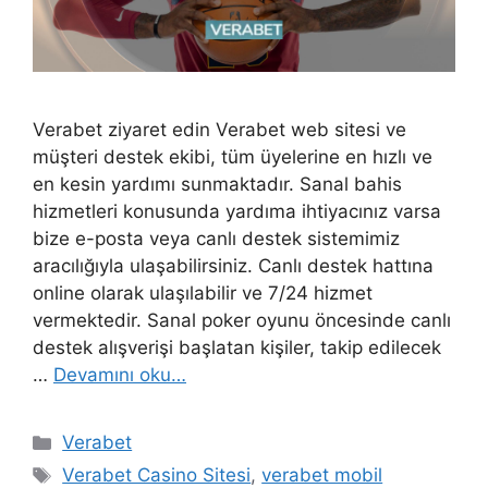
Verabet ziyaret edin Verabet web sitesi ve
müşteri destek ekibi, tüm üyelerine en hızlı ve
en kesin yardımı sunmaktadır. Sanal bahis
hizmetleri konusunda yardıma ihtiyacınız varsa
bize e-posta veya canlı destek sistemimiz
aracılığıyla ulaşabilirsiniz. Canlı destek hattına
online olarak ulaşılabilir ve 7/24 hizmet
vermektedir. Sanal poker oyunu öncesinde canlı
destek alışverişi başlatan kişiler, takip edilecek
…
Devamını oku…
Kategoriler
Verabet
Etiketler
Verabet Casino Sitesi
,
verabet mobil