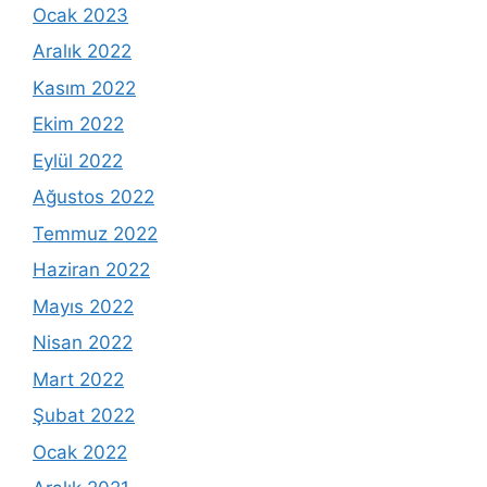
Ocak 2023
Aralık 2022
Kasım 2022
Ekim 2022
Eylül 2022
Ağustos 2022
Temmuz 2022
Haziran 2022
Mayıs 2022
Nisan 2022
Mart 2022
Şubat 2022
Ocak 2022