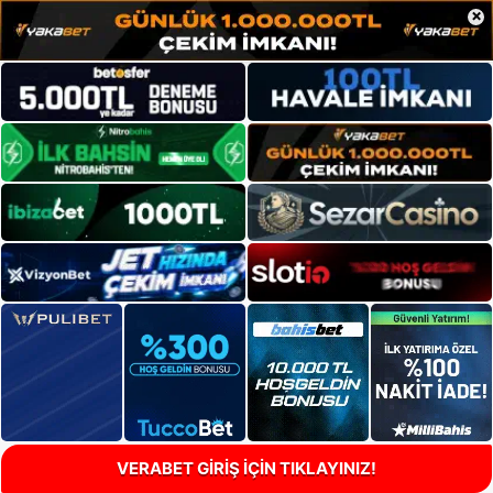
×
VERABET GİRİŞ İÇİN TIKLAYINIZ!