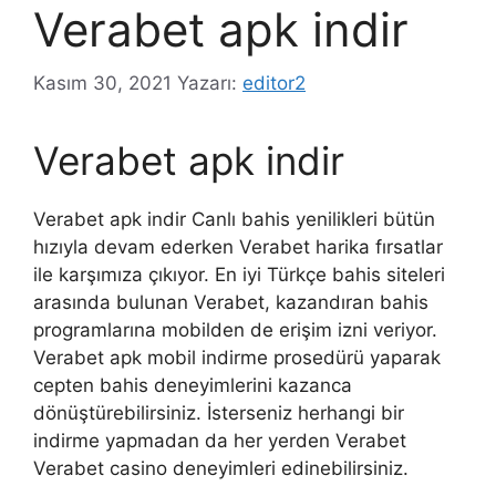
Verabet apk indir
Kasım 30, 2021
Yazarı:
editor2
Verabet apk indir
Verabet apk indir Canlı bahis yenilikleri bütün
hızıyla devam ederken Verabet harika fırsatlar
ile karşımıza çıkıyor. En iyi Türkçe bahis siteleri
arasında bulunan Verabet, kazandıran bahis
programlarına mobilden de erişim izni veriyor.
Verabet apk mobil indirme prosedürü yaparak
cepten bahis deneyimlerini kazanca
dönüştürebilirsiniz. İsterseniz herhangi bir
indirme yapmadan da her yerden Verabet
Verabet casino deneyimleri edinebilirsiniz.