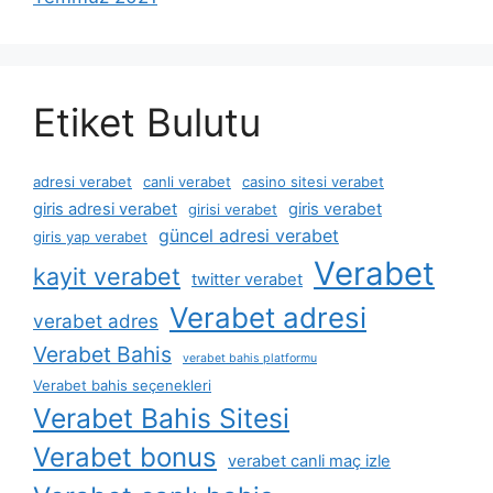
Etiket Bulutu
adresi verabet
canli verabet
casino sitesi verabet
giris adresi verabet
giris verabet
girisi verabet
güncel adresi verabet
giris yap verabet
Verabet
kayit verabet
twitter verabet
Verabet adresi
verabet adres
Verabet Bahis
verabet bahis platformu
Verabet bahis seçenekleri
Verabet Bahis Sitesi
Verabet bonus
verabet canli maç izle