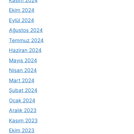
Kasım 2024
Ekim 2024
Eylül 2024
Ağustos 2024
Temmuz 2024
Haziran 2024
Mayıs 2024
Nisan 2024
Mart 2024
Şubat 2024
Ocak 2024
Aralık 2023
Kasım 2023
Ekim 2023