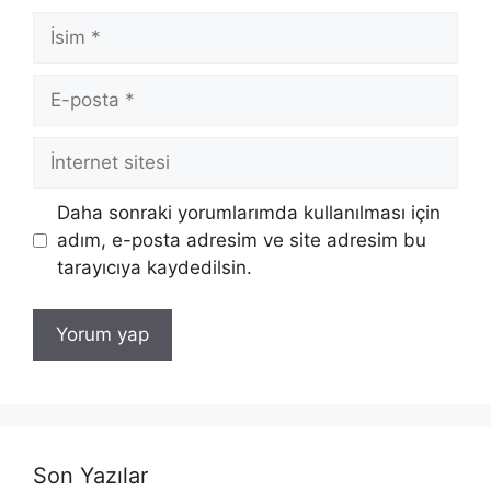
İsim
E-
posta
İnternet
sitesi
Daha sonraki yorumlarımda kullanılması için
adım, e-posta adresim ve site adresim bu
tarayıcıya kaydedilsin.
Son Yazılar