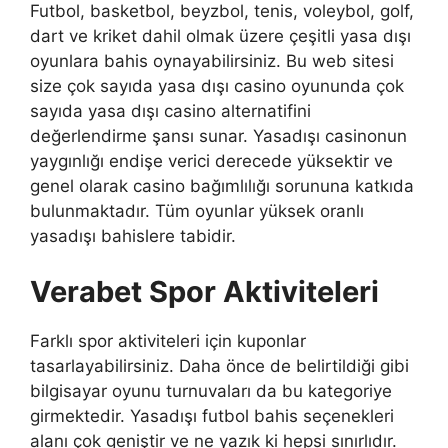
Futbol, ​​basketbol, ​​beyzbol, tenis, voleybol, golf,
dart ve kriket dahil olmak üzere çeşitli yasa dışı
oyunlara bahis oynayabilirsiniz. Bu web sitesi
size çok sayıda yasa dışı casino oyununda çok
sayıda yasa dışı casino alternatifini
değerlendirme şansı sunar. Yasadışı casinonun
yaygınlığı endişe verici derecede yüksektir ve
genel olarak casino bağımlılığı sorununa katkıda
bulunmaktadır. Tüm oyunlar yüksek oranlı
yasadışı bahislere tabidir.
Verabet Spor Aktiviteleri
Farklı spor aktiviteleri için kuponlar
tasarlayabilirsiniz. Daha önce de belirtildiği gibi
bilgisayar oyunu turnuvaları da bu kategoriye
girmektedir. Yasadışı futbol bahis seçenekleri
alanı çok geniştir ve ne yazık ki hepsi sınırlıdır.