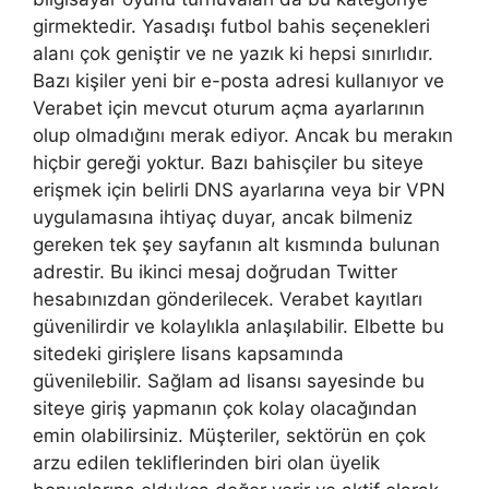
girmektedir. Yasadışı futbol bahis seçenekleri
alanı çok geniştir ve ne yazık ki hepsi sınırlıdır.
Bazı kişiler yeni bir e-posta adresi kullanıyor ve
Verabet için mevcut oturum açma ayarlarının
olup olmadığını merak ediyor. Ancak bu merakın
hiçbir gereği yoktur. Bazı bahisçiler bu siteye
erişmek için belirli DNS ayarlarına veya bir VPN
uygulamasına ihtiyaç duyar, ancak bilmeniz
gereken tek şey sayfanın alt kısmında bulunan
adrestir. Bu ikinci mesaj doğrudan Twitter
hesabınızdan gönderilecek. Verabet kayıtları
güvenilirdir ve kolaylıkla anlaşılabilir. Elbette bu
sitedeki girişlere lisans kapsamında
güvenilebilir. Sağlam ad lisansı sayesinde bu
siteye giriş yapmanın çok kolay olacağından
emin olabilirsiniz. Müşteriler, sektörün en çok
arzu edilen tekliflerinden biri olan üyelik