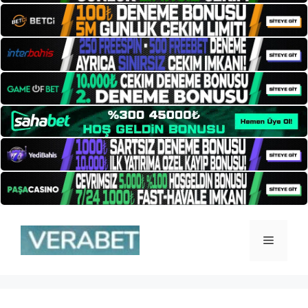
İçeriğe
atla
Menü