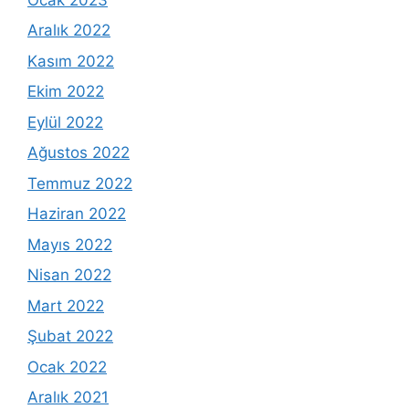
Aralık 2022
Kasım 2022
Ekim 2022
Eylül 2022
Ağustos 2022
Temmuz 2022
Haziran 2022
Mayıs 2022
Nisan 2022
Mart 2022
Şubat 2022
Ocak 2022
Aralık 2021