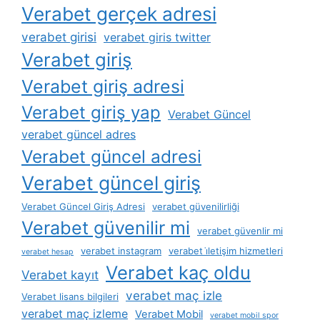
Verabet gerçek adresi
verabet girisi
verabet giris twitter
Verabet giriş
Verabet giriş adresi
Verabet giriş yap
Verabet Güncel
verabet güncel adres
Verabet güncel adresi
Verabet güncel giriş
Verabet Güncel Giriş Adresi
verabet güvenilirliği
Verabet güvenilir mi
verabet güvenlir mi
verabet instagram
verabet i̇letişim hizmetleri
verabet hesap
Verabet kaç oldu
Verabet kayıt
verabet maç izle
Verabet lisans bilgileri
verabet maç izleme
Verabet Mobil
verabet mobil spor