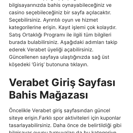
bilgisayarınızda bahis oynayabileceğiniz ve
casino seçebileceğiniz bir sayfa açılacaktır.
Seçebilirsiniz. Ayrıntılı oyun ve hizmet
kategorilerine erişin. Kayıt işlemi çok kolaydır.
Satış Ortaklığı Programı ile ilgili tüm bilgileri
burada bulabilirsiniz. Aşağıdaki adımları takip
ederek Verabet üyeliği açabilirsiniz.
Güncellenen sayfaya ulaştığınızda sağ üst
köşedeki ‘Giriş’ butonuna tıklayın.
Verabet Giriş Sayfası
Bahis Mağazası
Öncelikle Verabet giriş sayfasından güncel
siteye erişin.Farklı spor aktiviteleri için kuponlar
tasarlayabilirsiniz. Daha önce de belirtildiği gibi
bilgisayar oyunu turnuvaları da bu kategoriye