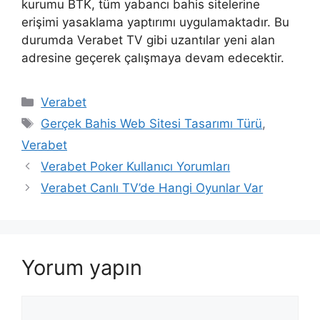
kurumu BTK, tüm yabancı bahis sitelerine
erişimi yasaklama yaptırımı uygulamaktadır. Bu
durumda Verabet TV gibi uzantılar yeni alan
adresine geçerek çalışmaya devam edecektir.
Kategoriler
Verabet
Etiketler
Gerçek Bahis Web Sitesi Tasarımı Türü
,
Verabet
Verabet Poker Kullanıcı Yorumları
Verabet Canlı TV’de Hangi Oyunlar Var
Yorum yapın
Yorum