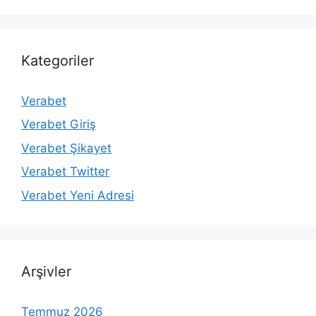
Kategoriler
Verabet
Verabet Giriş
Verabet Şikayet
Verabet Twitter
Verabet Yeni Adresi
Arşivler
Temmuz 2026