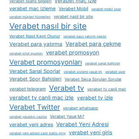
verabet maç izle
Verabet lisans bilgileri
verabet maç izleme
Verabet Mobil
verabet mobil spor
verabet nasil bir site
verabet müşteri hizmetleri
Verabet nasıl bir site
Verabet Nasıl Kayıt Olunur
verabet nasıl yatırım yapılır
Verabet para çekme
Verabet para yatırma
verabet promosyon
verabet pilot oyunları
Verabet promosyonları
verabet sanal bahisler
Verabet Sanal Sporlar
verabet sistemi yasal mı
verabet spor
Verabet Spor Bahisleri
Verabet Sıkça Sorulan Sorular
Verabet tv
verabet telegram
verabet tv canli maç
verabet tv canli maç izle
verabet tv izle
Verabet Twitter
verabet whatsapp
Verabet Yasal Mı?
verabet yasadışı casino
Verabet Yeni Adresi
verabet yeni adres
verabet yeni giris
verabet yeni adresi canlı bahis giriş