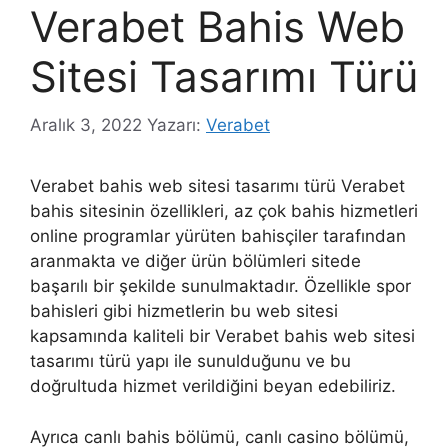
Verabet Bahis Web
Sitesi Tasarımı Türü
Aralık 3, 2022
Yazarı:
Verabet
Verabet bahis web sitesi tasarımı türü Verabet
bahis sitesinin özellikleri, az çok bahis hizmetleri
online programlar yürüten bahisçiler tarafından
aranmakta ve diğer ürün bölümleri sitede
başarılı bir şekilde sunulmaktadır. Özellikle spor
bahisleri gibi hizmetlerin bu web sitesi
kapsamında kaliteli bir Verabet bahis web sitesi
tasarımı türü yapı ile sunulduğunu ve bu
doğrultuda hizmet verildiğini beyan edebiliriz.
Ayrıca canlı bahis bölümü, canlı casino bölümü,