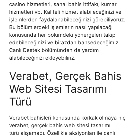
casino hizmetleri, sanal bahis ittifakı, kumar
hizmetleri vb. Kaliteli hizmet alabileceğinizi ve
işlemlerden faydalanabileceğinizi görebiliyoruz.
Bu bölümlerdeki işlemlerin nasıl yapılacağı
konusunda her bölümdeki yönergeleri takip
edebileceğinizi ve birazdan bahsedeceğimiz
Canlı Destek bölümünden de yardım
alabileceğinizi ekleyebiliriz.
Verabet, Gerçek Bahis
Web Sitesi Tasarımı
Türü
Verabet bahisleri konusunda korkak olmaya hiç
verabet, gerçek bahis web sitesi tasarımı
türü alışamadı. Özellikle aksiyonları ile canlı