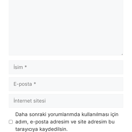
İsim
E-
posta
İnternet
sitesi
Daha sonraki yorumlarımda kullanılması için
adım, e-posta adresim ve site adresim bu
tarayıcıya kaydedilsin.