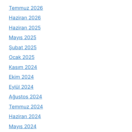
Temmuz 2026
Haziran 2026
Haziran 2025
Mayıs 2025
Şubat 2025
Ocak 2025
Kasım 2024
Ekim 2024
Eylül 2024
Ağustos 2024
Temmuz 2024
Haziran 2024
Mayıs 2024