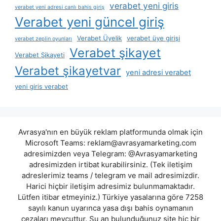
verabet yeni giris
verabet yeni adresi canlı bahis giriş
Verabet yeni güncel giriş
Verabet Üyelik
verabet üye girişi
verabet zeplin oyunları
Verabet şikayet
Verabet Şikayeti
Verabet şikayetvar
yeni adresi verabet
yeni giris verabet
Avrasya'nın en büyük reklam platformunda olmak için
Microsoft Teams:
reklam@avrasyamarketing.com
adresimizden veya Telegram: @Avrasyamarketing
adresimizden irtibat kurabilirsiniz. (Tek iletişim
adreslerimiz teams / telegram ve mail adresimizdir.
Harici hiçbir iletişim adresimiz bulunmamaktadır.
Lütfen itibar etmeyiniz.) Türkiye yasalarına göre 7258
sayılı kanun uyarınca yasa dışı bahis oynamanın
cezaları mevcuttur. Şu an bulunduğunuz site hiç bir