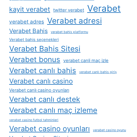
Verabet
kayit verabet
twitter verabet
Verabet adresi
verabet adres
Verabet Bahis
verabet bahis platformu
Verabet bahis seçenekleri
Verabet Bahis Sitesi
Verabet bonus
verabet canli maç izle
Verabet canlı bahis
verabet canlı bahis giriş
Verabet canlı casino
Verabet canlı casino oyunları
Verabet canlı destek
Verabet canlı maç izleme
verabet casino futbol tahminleri
Verabet casino oyunları
verabet casino oyunu