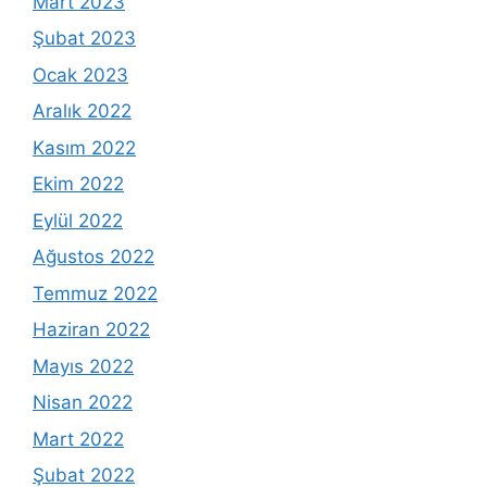
Mart 2023
Şubat 2023
Ocak 2023
Aralık 2022
Kasım 2022
Ekim 2022
Eylül 2022
Ağustos 2022
Temmuz 2022
Haziran 2022
Mayıs 2022
Nisan 2022
Mart 2022
Şubat 2022