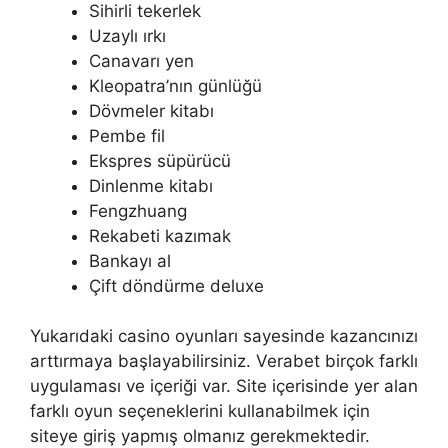
Sihirli tekerlek
Uzaylı ırkı
Canavarı yen
Kleopatra’nın günlüğü
Dövmeler kitabı
Pembe fil
Ekspres süpürücü
Dinlenme kitabı
Fengzhuang
Rekabeti kazımak
Bankayı al
Çift döndürme deluxe
Yukarıdaki casino oyunları sayesinde kazancınızı
arttırmaya başlayabilirsiniz. Verabet birçok farklı
uygulaması ve içeriği var. Site içerisinde yer alan
farklı oyun seçeneklerini kullanabilmek için
siteye giriş yapmış olmanız gerekmektedir.