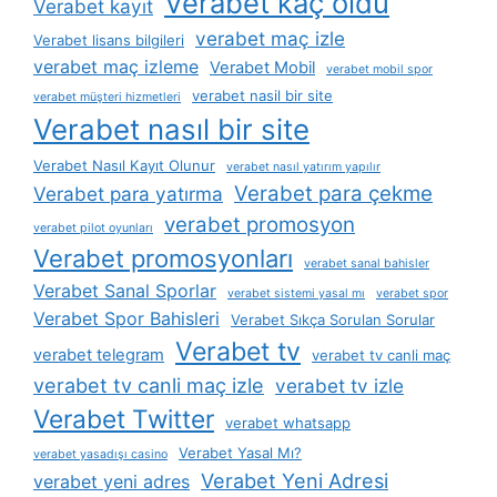
Verabet kaç oldu
Verabet kayıt
verabet maç izle
Verabet lisans bilgileri
verabet maç izleme
Verabet Mobil
verabet mobil spor
verabet nasil bir site
verabet müşteri hizmetleri
Verabet nasıl bir site
Verabet Nasıl Kayıt Olunur
verabet nasıl yatırım yapılır
Verabet para çekme
Verabet para yatırma
verabet promosyon
verabet pilot oyunları
Verabet promosyonları
verabet sanal bahisler
Verabet Sanal Sporlar
verabet sistemi yasal mı
verabet spor
Verabet Spor Bahisleri
Verabet Sıkça Sorulan Sorular
Verabet tv
verabet telegram
verabet tv canli maç
verabet tv canli maç izle
verabet tv izle
Verabet Twitter
verabet whatsapp
Verabet Yasal Mı?
verabet yasadışı casino
Verabet Yeni Adresi
verabet yeni adres