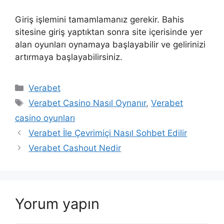
Giriş işlemini tamamlamanız gerekir. Bahis
sitesine giriş yaptıktan sonra site içerisinde yer
alan oyunları oynamaya başlayabilir ve gelirinizi
artırmaya başlayabilirsiniz.
Kategoriler
Verabet
Etiketler
Verabet Casino Nasıl Oynanır
,
Verabet
casino oyunları
Verabet İle Çevrimiçi Nasıl Sohbet Edilir
Verabet Cashout Nedir
Yorum yapın