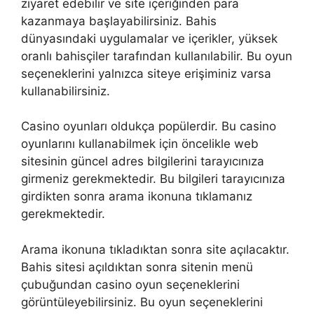
ziyaret edebilir ve site içeriğinden para
kazanmaya başlayabilirsiniz. Bahis
dünyasındaki uygulamalar ve içerikler, yüksek
oranlı bahisçiler tarafından kullanılabilir. Bu oyun
seçeneklerini yalnızca siteye erişiminiz varsa
kullanabilirsiniz.
Casino oyunları oldukça popülerdir. Bu casino
oyunlarını kullanabilmek için öncelikle web
sitesinin güncel adres bilgilerini tarayıcınıza
girmeniz gerekmektedir. Bu bilgileri tarayıcınıza
girdikten sonra arama ikonuna tıklamanız
gerekmektedir.
Arama ikonuna tıkladıktan sonra site açılacaktır.
Bahis sitesi açıldıktan sonra sitenin menü
çubuğundan casino oyun seçeneklerini
görüntüleyebilirsiniz. Bu oyun seçeneklerini