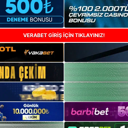
VERABET GİRİŞ İÇİN TIKLAYINIZ!