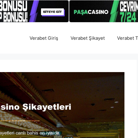
Verabet Giriş
Verabet Şikayet
Verabet T