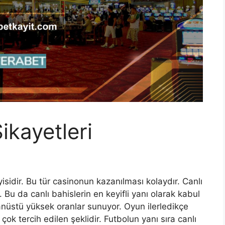
ikayetleri
yisidir. Bu tür casinonun kazanılması kolaydır. Canlı
r. Bu da canlı bahislerin en keyifli yanı olarak kabul
ğanüstü yüksek oranlar sunuyor. Oyun ilerledikçe
n çok tercih edilen şeklidir. Futbolun yanı sıra canlı