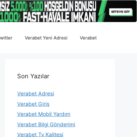
witter
Verabet Yeni Adresi
Verabet
Son Yazılar
Verabet Adresi
Verabet Giriş
Verabet Mobil Yardım
Verabet Bilgi Gönderimi
Verabet Tv Kalitesi