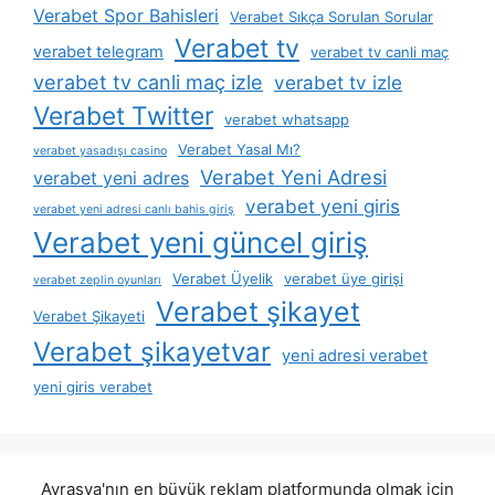
Verabet Spor Bahisleri
Verabet Sıkça Sorulan Sorular
Verabet tv
verabet telegram
verabet tv canli maç
verabet tv canli maç izle
verabet tv izle
Verabet Twitter
verabet whatsapp
Verabet Yasal Mı?
verabet yasadışı casino
Verabet Yeni Adresi
verabet yeni adres
verabet yeni giris
verabet yeni adresi canlı bahis giriş
Verabet yeni güncel giriş
Verabet Üyelik
verabet üye girişi
verabet zeplin oyunları
Verabet şikayet
Verabet Şikayeti
Verabet şikayetvar
yeni adresi verabet
yeni giris verabet
Avrasya'nın en büyük reklam platformunda olmak için