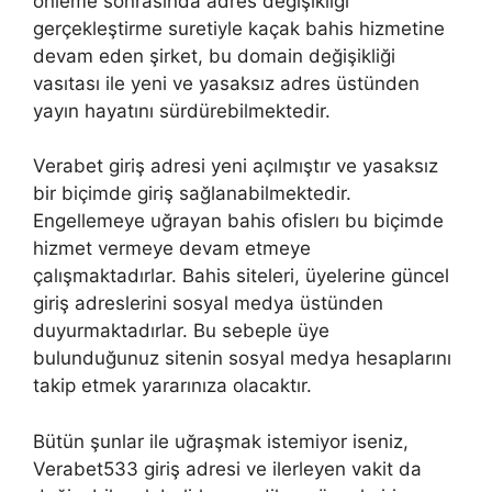
önleme sonrasında adres değişikliği
gerçekleştirme suretiyle kaçak bahis hizmetine
devam eden şirket, bu domain değişikliği
vasıtası ile yeni ve yasaksız adres üstünden
yayın hayatını sürdürebilmektedir.
Verabet giriş adresi yeni açılmıştır ve yasaksız
bir biçimde giriş sağlanabilmektedir.
Engellemeye uğrayan bahis ofislerı bu biçimde
hizmet vermeye devam etmeye
çalışmaktadırlar. Bahis siteleri, üyelerine güncel
giriş adreslerini sosyal medya üstünden
duyurmaktadırlar. Bu sebeple üye
bulunduğunuz sitenin sosyal medya hesaplarını
takip etmek yararınıza olacaktır.
Bütün şunlar ile uğraşmak istemiyor iseniz,
Verabet533 giriş adresi ve ilerleyen vakit da