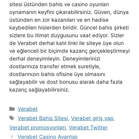
sitesi üstünden bahis ve casino oyunları
oynamanın keyfini çıkarabilirsiniz. Güven, dünya
üstünden en zor kazanılan ve en hadise
kaybedilen hislerden biridir. Güncel bahis şirketi
sizlere bu itimat duygusunu vaat ediyor. Sizler
de Verabet derhal katıl linki ile siteye üye olun
ve eğlenceli bir biçimde kazanç gerçekleştirmeyi
derhal deneyimleyin. Deneyimlerinizi
dostlarınıza transfer etmek suretiyle,
dostlarınızın bahis ofisine üye olmasını
sağlayabilir ve dost bonusu alarak daha fazla
kazanç sağlayabilirsiniz.
Kategoriler
Verabet
Etiketler
Verabet Bahis Sitesi
,
Verabet giriş yap
,
Verabet promosyonları
,
Verabet Twitter
Verabet Casino Avantajı