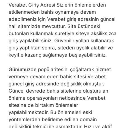
Verabet Giriş Adresi Sizlerin önlemelerden
etkilenmeden bahis oynamaya devam
edebilmeniz için Verabet giriş adresinin güncel
hali sitemizde mevcuttur. Site üstündeki
butonları kullanmak suretiyle siteye aksiliksizca
giriş yapılabilirsiniz. Güvenilir yolları kullanarak
giriş yaptıktan sonra, siteden üyelik alabilir ve
keyifle kazanç sağlamaya başlayabilirsiniz.
Günümüzde popülaritesini çoğaltarak hizmet
vermeye devam eden bahis sitesi Verabet
güncel giriş adresinde değişiklik olmuştur.
Güncel devrede bahis sitelerine oluşturulan
önleme operasyonları neticesinde Verabet
sitesine de birtakım önlemeler
yapılabilmektedir. Bu önlemeleri eski
yöntemlerden belirleme edilen domain
değişikliği tekniği ile aşmaktadır. Hızlı ve aktif