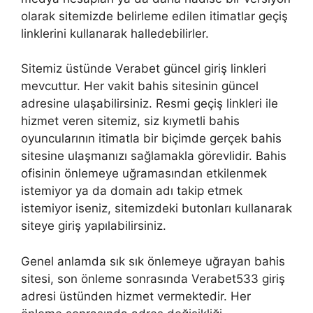
olarak sitemizde belirleme edilen itimatlar geçiş
linklerini kullanarak halledebilirler.
Sitemiz üstünde Verabet güncel giriş linkleri
mevcuttur. Her vakit bahis sitesinin güncel
adresine ulaşabilirsiniz. Resmi geçiş linkleri ile
hizmet veren sitemiz, siz kıymetli bahis
oyuncularının itimatla bir biçimde gerçek bahis
sitesine ulaşmanızı sağlamakla görevlidir. Bahis
ofisinin önlemeye uğramasından etkilenmek
istemiyor ya da domain adı takip etmek
istemiyor iseniz, sitemizdeki butonları kullanarak
siteye giriş yapılabilirsiniz.
Genel anlamda sık sık önlemeye uğrayan bahis
sitesi, son önleme sonrasında Verabet533 giriş
adresi üstünden hizmet vermektedir. Her