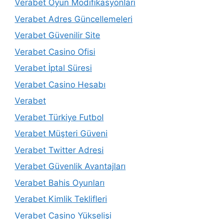
Verabet Oyun Modifikasyonları
Verabet Adres Güncellemeleri
Verabet Güvenilir Site
Verabet Casino Ofisi
Verabet İptal Süresi
Verabet Casino Hesabı
Verabet
Verabet Türkiye Futbol
Verabet Müşteri Güveni
Verabet Twitter Adresi
Verabet Güvenlik Avantajları
Verabet Bahis Oyunları
Verabet Kimlik Teklifleri
Verabet Casino Yükselişi