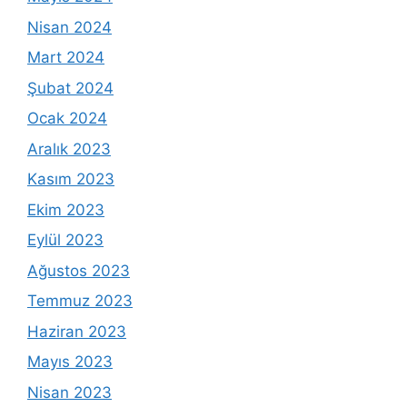
Nisan 2024
Mart 2024
Şubat 2024
Ocak 2024
Aralık 2023
Kasım 2023
Ekim 2023
Eylül 2023
Ağustos 2023
Temmuz 2023
Haziran 2023
Mayıs 2023
Nisan 2023