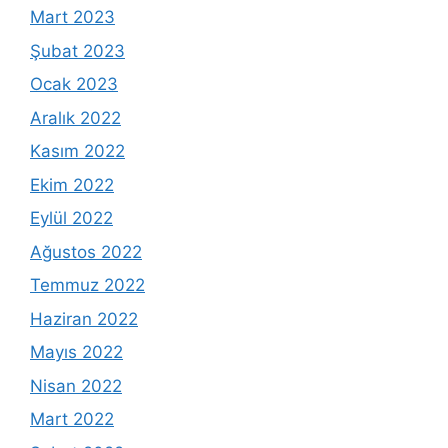
Mart 2023
Şubat 2023
Ocak 2023
Aralık 2022
Kasım 2022
Ekim 2022
Eylül 2022
Ağustos 2022
Temmuz 2022
Haziran 2022
Mayıs 2022
Nisan 2022
Mart 2022