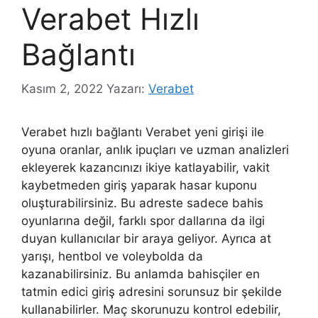
Verabet Hızlı
Bağlantı
Kasım 2, 2022
Yazarı:
Verabet
Verabet hızlı bağlantı Verabet yeni girişi ile
oyuna oranlar, anlık ipuçları ve uzman analizleri
ekleyerek kazancınızı ikiye katlayabilir, vakit
kaybetmeden giriş yaparak hasar kuponu
oluşturabilirsiniz. Bu adreste sadece bahis
oyunlarına değil, farklı spor dallarına da ilgi
duyan kullanıcılar bir araya geliyor. Ayrıca at
yarışı, hentbol ve voleybolda da
kazanabilirsiniz. Bu anlamda bahisçiler en
tatmin edici giriş adresini sorunsuz bir şekilde
kullanabilirler. Maç skorunuzu kontrol edebilir,