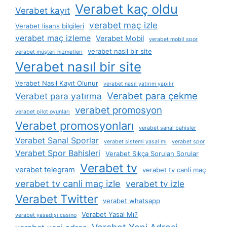
Verabet kaç oldu
Verabet kayıt
verabet maç izle
Verabet lisans bilgileri
verabet maç izleme
Verabet Mobil
verabet mobil spor
verabet nasil bir site
verabet müşteri hizmetleri
Verabet nasıl bir site
Verabet Nasıl Kayıt Olunur
verabet nasıl yatırım yapılır
Verabet para çekme
Verabet para yatırma
verabet promosyon
verabet pilot oyunları
Verabet promosyonları
verabet sanal bahisler
Verabet Sanal Sporlar
verabet sistemi yasal mı
verabet spor
Verabet Spor Bahisleri
Verabet Sıkça Sorulan Sorular
Verabet tv
verabet telegram
verabet tv canli maç
verabet tv canli maç izle
verabet tv izle
Verabet Twitter
verabet whatsapp
Verabet Yasal Mı?
verabet yasadışı casino