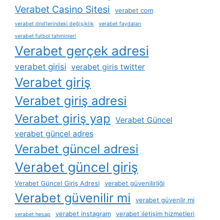
Verabet Casino Sitesi
verabet com
verabet dnd'lerindeki değişiklik
verabet faydaları
verabet futbol tahminleri
Verabet gerçek adresi
verabet girisi
verabet giris twitter
Verabet giriş
Verabet giriş adresi
Verabet giriş yap
Verabet Güncel
verabet güncel adres
Verabet güncel adresi
Verabet güncel giriş
Verabet Güncel Giriş Adresi
verabet güvenilirliği
Verabet güvenilir mi
verabet güvenlir mi
verabet instagram
verabet i̇letişim hizmetleri
verabet hesap