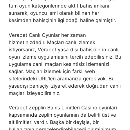
tüm oyun kategorilerinde aktif bahis imkanı
sunarak, oyuncu ismi olarak bilinen her
kesimden bahisçinin ilgi odağı haline gelmiştir.
Verabet Canlı Oyunlar her zaman
hizmetinizdedir. Maçları canlı izlemek
istiyorsanız, Verabet yasa dışı bahisçilerin canlı
oyun izleme uygulamasını tercih edebilirsiniz. Bu
uygulama canlı maçları kesintisiz izlemenizi
sağlar. Maçları izlemek için farklı web
sitelerindeki URL’leri aramanıza gerek yok. Bu
yasadışı bahisçiyi ziyaret ederek doğrudan canlı
maçları izleyebilirsiniz.
Verabet Zepplin Bahis Limitleri Casino oyunları
kapsamında zeplin oyunlarının da belirli üst ve
alt limitleri vardır. Başka bir deyişle, bir
kullanıcının derecelendirebileceği bir minimum