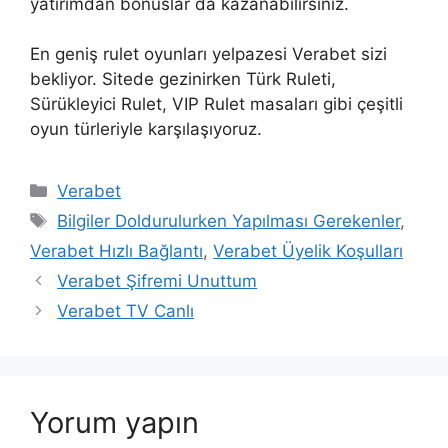
yatırımdan bonuslar da kazanabilirsiniz.
En geniş rulet oyunları yelpazesi Verabet sizi
bekliyor. Sitede gezinirken Türk Ruleti,
Sürükleyici Rulet, VIP Rulet masaları gibi çeşitli
oyun türleriyle karşılaşıyoruz.
Kategoriler
Verabet
Etiketler
Bilgiler Doldurulurken Yapılması Gerekenler
,
Verabet Hızlı Bağlantı
,
Verabet Üyelik Koşulları
Verabet Şifremi Unuttum
Verabet TV Canlı
Yorum yapın