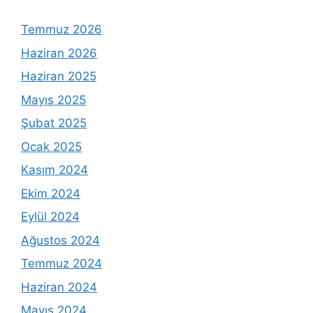
Temmuz 2026
Haziran 2026
Haziran 2025
Mayıs 2025
Şubat 2025
Ocak 2025
Kasım 2024
Ekim 2024
Eylül 2024
Ağustos 2024
Temmuz 2024
Haziran 2024
Mayıs 2024