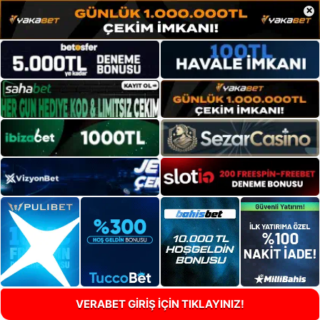
×
VERABET GİRİŞ İÇİN TIKLAYINIZ!