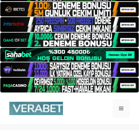
İçeriğe
atla
Menü