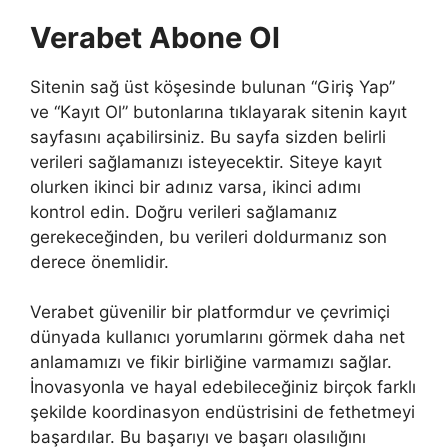
Verabet Abone Ol
Sitenin sağ üst köşesinde bulunan “Giriş Yap”
ve “Kayıt Ol” butonlarına tıklayarak sitenin kayıt
sayfasını açabilirsiniz. Bu sayfa sizden belirli
verileri sağlamanızı isteyecektir. Siteye kayıt
olurken ikinci bir adınız varsa, ikinci adımı
kontrol edin. Doğru verileri sağlamanız
gerekeceğinden, bu verileri doldurmanız son
derece önemlidir.
Verabet güvenilir bir platformdur ve çevrimiçi
dünyada kullanıcı yorumlarını görmek daha net
anlamamızı ve fikir birliğine varmamızı sağlar.
İnovasyonla ve hayal edebileceğiniz birçok farklı
şekilde koordinasyon endüstrisini de fethetmeyi
başardılar. Bu başarıyı ve başarı olasılığını