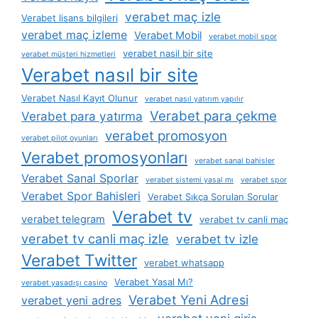
verabet maç izle
Verabet lisans bilgileri
verabet maç izleme
Verabet Mobil
verabet mobil spor
verabet nasil bir site
verabet müşteri hizmetleri
Verabet nasıl bir site
Verabet Nasıl Kayıt Olunur
verabet nasıl yatırım yapılır
Verabet para çekme
Verabet para yatırma
verabet promosyon
verabet pilot oyunları
Verabet promosyonları
verabet sanal bahisler
Verabet Sanal Sporlar
verabet sistemi yasal mı
verabet spor
Verabet Spor Bahisleri
Verabet Sıkça Sorulan Sorular
Verabet tv
verabet telegram
verabet tv canli maç
verabet tv canli maç izle
verabet tv izle
Verabet Twitter
verabet whatsapp
Verabet Yasal Mı?
verabet yasadışı casino
Verabet Yeni Adresi
verabet yeni adres