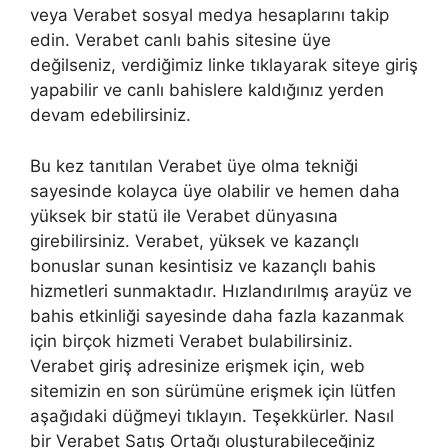
veya Verabet sosyal medya hesaplarını takip
edin. Verabet canlı bahis sitesine üye
değilseniz, verdiğimiz linke tıklayarak siteye giriş
yapabilir ve canlı bahislere kaldığınız yerden
devam edebilirsiniz.
Bu kez tanıtılan Verabet üye olma tekniği
sayesinde kolayca üye olabilir ve hemen daha
yüksek bir statü ile Verabet dünyasına
girebilirsiniz. Verabet, yüksek ve kazançlı
bonuslar sunan kesintisiz ve kazançlı bahis
hizmetleri sunmaktadır. Hızlandırılmış arayüz ve
bahis etkinliği sayesinde daha fazla kazanmak
için birçok hizmeti Verabet bulabilirsiniz.
Verabet giriş adresinize erişmek için, web
sitemizin en son sürümüne erişmek için lütfen
aşağıdaki düğmeyi tıklayın. Teşekkürler. Nasıl
bir Verabet Satış Ortağı oluşturabileceğiniz