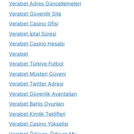
Verabet Adres Güncellemeleri
Verabet Güvenilir Site
Verabet Casino Ofisi
Verabet İptal Süresi
Verabet Casino Hesabı
Verabet
Verabet Türkiye Futbol
Verabet Müşteri Güveni
Verabet Twitter Adresi
Verabet Güvenlik Avantajları
Verabet Bahis Oyunları
Verabet Kimlik Teklifleri
Verabet Casino Yükselişi
Verabet Ödüyor. Ödüyor Mu