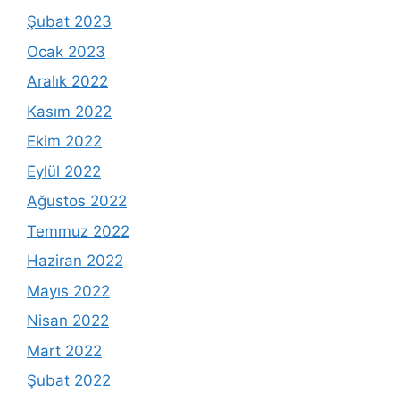
Şubat 2023
Ocak 2023
Aralık 2022
Kasım 2022
Ekim 2022
Eylül 2022
Ağustos 2022
Temmuz 2022
Haziran 2022
Mayıs 2022
Nisan 2022
Mart 2022
Şubat 2022