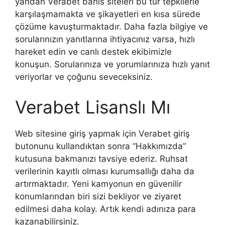
yandan Verabet bahis siteleri bu tür tepkilerle
karşılaşmamakta ve şikayetleri en kısa sürede
çözüme kavuşturmaktadır. Daha fazla bilgiye ve
sorularınızın yanıtlarına ihtiyacınız varsa, hızlı
hareket edin ve canlı destek ekibimizle
konuşun. Sorularınıza ve yorumlarınıza hızlı yanıt
veriyorlar ve çoğunu seveceksiniz.
Verabet Lisanslı Mı
Web sitesine giriş yapmak için Verabet giriş
butonunu kullandıktan sonra “Hakkımızda”
kutusuna bakmanızı tavsiye ederiz. Ruhsat
verilerinin kayıtlı olması kurumsallığı daha da
artırmaktadır. Yeni kamyonun en güvenilir
konumlarından biri sizi bekliyor ve ziyaret
edilmesi daha kolay. Artık kendi adınıza para
kazanabilirsiniz.