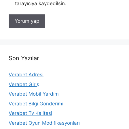
tarayıcıya kaydedilsin.
Son Yazılar
Verabet Adresi
Verabet Giriş
Verabet Mobil Yardım
Verabet Bilgi Gönderimi
Verabet Tv Kalitesi
Verabet Oyun Modifikasyonları