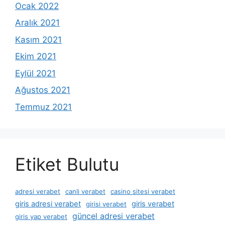
Ocak 2022
Aralık 2021
Kasım 2021
Ekim 2021
Eylül 2021
Ağustos 2021
Temmuz 2021
Etiket Bulutu
adresi verabet
canli verabet
casino sitesi verabet
giris adresi verabet
giris verabet
girisi verabet
güncel adresi verabet
giris yap verabet