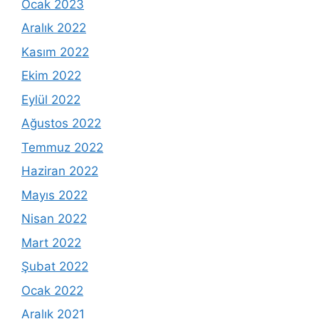
Ocak 2023
Aralık 2022
Kasım 2022
Ekim 2022
Eylül 2022
Ağustos 2022
Temmuz 2022
Haziran 2022
Mayıs 2022
Nisan 2022
Mart 2022
Şubat 2022
Ocak 2022
Aralık 2021