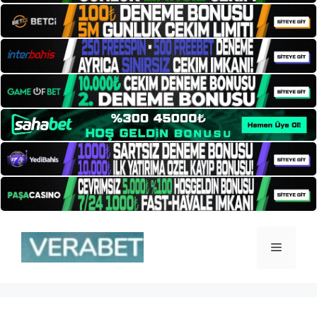
İçeriğe
atla
Menü