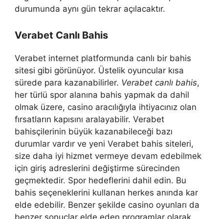
durumunda aynı gün tekrar açılacaktır.
Verabet Canlı Bahis
Verabet internet platformunda canlı bir bahis
sitesi gibi görünüyor. Üstelik oyuncular kısa
sürede para kazanabilirler.
Verabet canlı bahis
,
her türlü spor alanına bahis yapmak da dahil
olmak üzere, casino aracılığıyla ihtiyacınız olan
fırsatların kapısını aralayabilir. Verabet
bahisçilerinin büyük kazanabileceği bazı
durumlar vardır ve yeni Verabet bahis siteleri,
size daha iyi hizmet vermeye devam edebilmek
için giriş adreslerini değiştirme sürecinden
geçmektedir. Spor hedeflerini dahil edin. Bu
bahis seçeneklerini kullanan herkes anında kar
elde edebilir. Benzer şekilde casino oyunları da
benzer sonuçlar elde eden programlar olarak