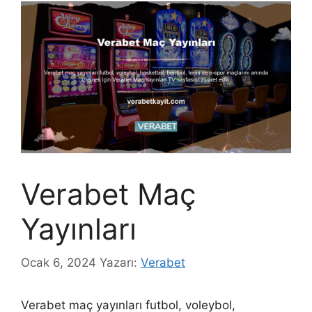
Verabet Maç
Yayınları
Ocak 6, 2024
Yazarı:
Verabet
Verabet maç yayınları futbol, ​​voleybol,