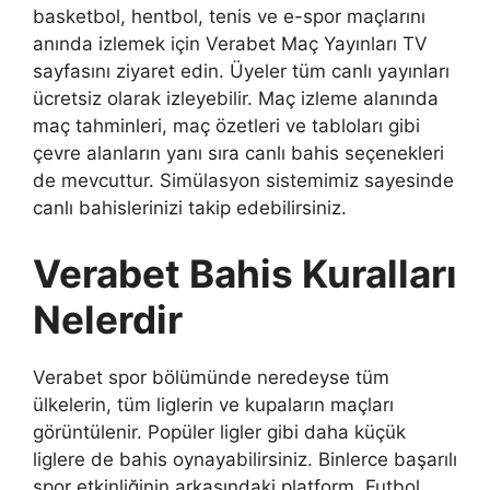
basketbol, ​​hentbol, ​​tenis ve e-spor maçlarını
anında izlemek için Verabet Maç Yayınları TV
sayfasını ziyaret edin. Üyeler tüm canlı yayınları
ücretsiz olarak izleyebilir. Maç izleme alanında
maç tahminleri, maç özetleri ve tabloları gibi
çevre alanların yanı sıra canlı bahis seçenekleri
de mevcuttur. Simülasyon sistemimiz sayesinde
canlı bahislerinizi takip edebilirsiniz.
Verabet Bahis Kuralları
Nelerdir
Verabet spor bölümünde neredeyse tüm
ülkelerin, tüm liglerin ve kupaların maçları
görüntülenir. Popüler ligler gibi daha küçük
liglere de bahis oynayabilirsiniz. Binlerce başarılı
spor etkinliğinin arkasındaki platform. Futbol, ​​