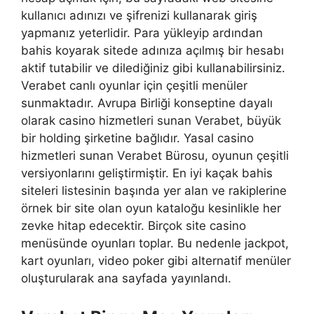
kullanıcı adınızı ve şifrenizi kullanarak giriş
yapmanız yeterlidir. Para yükleyip ardından
bahis koyarak sitede adınıza açılmış bir hesabı
aktif tutabilir ve dilediğiniz gibi kullanabilirsiniz.
Verabet canlı oyunlar için çeşitli menüler
sunmaktadır. Avrupa Birliği konseptine dayalı
olarak casino hizmetleri sunan Verabet, büyük
bir holding şirketine bağlıdır. Yasal casino
hizmetleri sunan Verabet Bürosu, oyunun çeşitli
versiyonlarını geliştirmiştir. En iyi kaçak bahis
siteleri listesinin başında yer alan ve rakiplerine
örnek bir site olan oyun kataloğu kesinlikle her
zevke hitap edecektir. Birçok site casino
menüsünde oyunları toplar. Bu nedenle jackpot,
kart oyunları, video poker gibi alternatif menüler
oluşturularak ana sayfada yayınlandı.