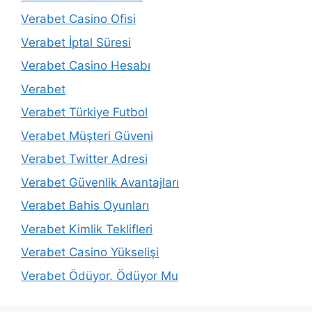
Verabet Casino Ofisi
Verabet İptal Süresi
Verabet Casino Hesabı
Verabet
Verabet Türkiye Futbol
Verabet Müşteri Güveni
Verabet Twitter Adresi
Verabet Güvenlik Avantajları
Verabet Bahis Oyunları
Verabet Kimlik Teklifleri
Verabet Casino Yükselişi
Verabet Ödüyor. Ödüyor Mu