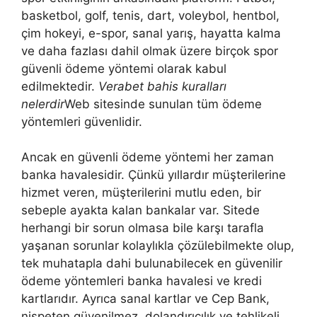
basketbol, ​​golf, tenis, dart, voleybol, hentbol, ​​
çim hokeyi, e-spor, sanal yarış, hayatta kalma
ve daha fazlası dahil olmak üzere birçok spor
güvenli ödeme yöntemi olarak kabul
edilmektedir.
Verabet bahis kuralları
nelerdir
Web sitesinde sunulan tüm ödeme
yöntemleri güvenlidir.
Ancak en güvenli ödeme yöntemi her zaman
banka havalesidir. Çünkü yıllardır müşterilerine
hizmet veren, müşterilerini mutlu eden, bir
sebeple ayakta kalan bankalar var. Sitede
herhangi bir sorun olmasa bile karşı tarafla
yaşanan sorunlar kolaylıkla çözülebilmekte olup,
tek muhatapla dahi bulunabilecek en güvenilir
ödeme yöntemleri banka havalesi ve kredi
kartlarıdır. Ayrıca sanal kartlar ve Cep Bank,
nispeten güvenilmez, dolandırıcılık ve tehlikeli