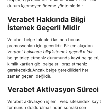
durum içermeyen ödeme yöntemleridir.
Verabet Hakkında Bilgi
İstemek Geçerli Midir
Verabet belge talepleri kısmen bonus
promosyonları için geçerlidir. Bir emlakçıdan
Verabet hakkında bilgi i̇stemek geçerli midir
belge talep etmeniz durumunda kayıt belgeleri,
kimlik kartları gibi belgeleri ibraz etmeniz
gerekecektir.Ancak belge gereklilikleri her
zaman geçerli değildir.
Verabet Aktivasyon Süreci
Verabet aktivasyon işlemi, web sitesindeki kayıt
formunun doldurulmasından sonraki son