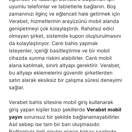
uyumlu telefonlar ve tabletlerle bağlanın. Boş
zamanınızı ilginç ve eğlenceli hale getirmek için
Verabet, hizmetlerinin arayüzünü mobil alanda
genişletmeyi çok kolaylaştırdı. Rahatsız edici
olmayan şirket, sistemde kupon oluşturulmasını
da kolaylaştırıyor. Canlı bahis yapmak
isteyenler, içeriği basitleştirme ve bir mobil
cihazda sunma riskini alabilirler. Canlı mobil
alana katılmak, sınırlı altyapı gerektirir. Verabet,
bu altyapı eklemelerini güvenilir şirketlerden
satın alarak eksiksiz bir çalışma süresi deneyimi
sağlar.
Verabet bahis sitesine mobil giriş kullanarak
giriş yapan kişiler bazı şekillerde
Verabet mobil
yayın
sorunsuz bir şekilde bağlanamayabilirler.
Asıl sebep ise tam bir ban oluşmasıdır.
Bağlantıyla ilgili olaylar günün birkaç saatinde