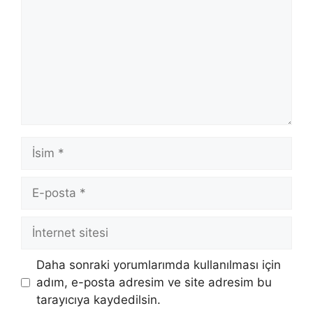
İsim
E-
posta
İnternet
sitesi
Daha sonraki yorumlarımda kullanılması için
adım, e-posta adresim ve site adresim bu
tarayıcıya kaydedilsin.