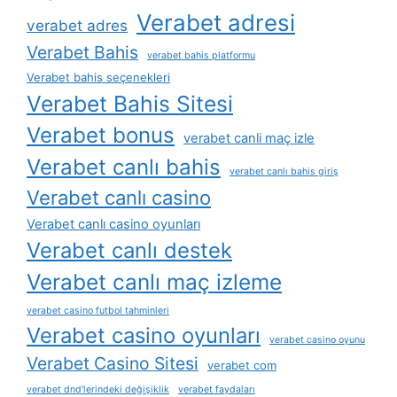
Verabet adresi
verabet adres
Verabet Bahis
verabet bahis platformu
Verabet bahis seçenekleri
Verabet Bahis Sitesi
Verabet bonus
verabet canli maç izle
Verabet canlı bahis
verabet canlı bahis giriş
Verabet canlı casino
Verabet canlı casino oyunları
Verabet canlı destek
Verabet canlı maç izleme
verabet casino futbol tahminleri
Verabet casino oyunları
verabet casino oyunu
Verabet Casino Sitesi
verabet com
verabet dnd'lerindeki değişiklik
verabet faydaları