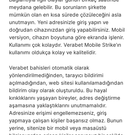
meydana gelebilir. Bu sorunların şirkette
mümkün olan en kısa sürede çözüleceğini asla
unutmayın. Yeni adresinizle giriş yapın ve
doğrudan cihazınızdan giriş yapabilirsiniz. Mobil
versiyon, cihazın boyutuna göre ekranda işlenir.
Kullanımı çok kolaydır. Verabet Mobile Strike’ın
kullanımı oldukça kolay ve kalitelidir.
Verabet bahisleri otomatik olarak
yönlendirilmediğinden, tarayıcı bildirimi
açılmadığından, web sitesi kullanılamadığından
bildirim olay olarak oluşturuldu. Bu hayal
kırıklıklarını yaşayan bireyler, adres değiştirme
aşamasına yaklaştıklarını unutmamalıdır.
Adresinize erişimi engellemezseniz, giriş
yapmaya çalışan kişiler başarısız olmaz. Bunun
yerine, sitenize bir mobil veya masaüstü