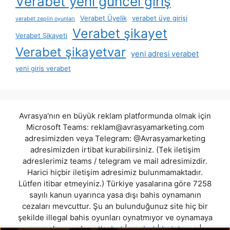
Verabet yeni güncel giriş
Verabet Üyelik
verabet üye girişi
verabet zeplin oyunları
Verabet şikayet
Verabet Şikayeti
Verabet şikayetvar
yeni adresi verabet
yeni giris verabet
Avrasya'nın en büyük reklam platformunda olmak için
Microsoft Teams:
reklam@avrasyamarketing.com
adresimizden veya Telegram: @Avrasyamarketing
adresimizden irtibat kurabilirsiniz. (Tek iletişim
adreslerimiz teams / telegram ve mail adresimizdir.
Harici hiçbir iletişim adresimiz bulunmamaktadır.
Lütfen itibar etmeyiniz.) Türkiye yasalarına göre 7258
sayılı kanun uyarınca yasa dışı bahis oynamanın
cezaları mevcuttur. Şu an bulunduğunuz site hiç bir
şekilde illegal bahis oyunları oynatmıyor ve oynamaya
aracı olmuyordur.
atlasbet
|
egebet
|
betstrong
|