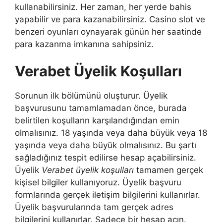
kullanabilirsiniz. Her zaman, her yerde bahis
yapabilir ve para kazanabilirsiniz. Casino slot ve
benzeri oyunları oynayarak günün her saatinde
para kazanma imkanına sahipsiniz.
Verabet Üyelik Koşulları
Sorunun ilk bölümünü oluşturur. Üyelik
başvurusunu tamamlamadan önce, burada
belirtilen koşulların karşılandığından emin
olmalısınız. 18 yaşında veya daha büyük veya 18
yaşında veya daha büyük olmalısınız. Bu şartı
sağladığınız tespit edilirse hesap açabilirsiniz.
Üyelik
Verabet üyelik koşulları
tamamen gerçek
kişisel bilgiler kullanıyoruz. Üyelik başvuru
formlarında gerçek iletişim bilgilerini kullanırlar.
Üyelik başvurularında tam gerçek adres
bilgilerini kullanırlar. Sadece bir hesap açın.