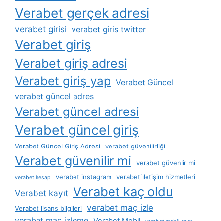
Verabet gerçek adresi
verabet girisi
verabet giris twitter
Verabet giriş
Verabet giriş adresi
Verabet giriş yap
Verabet Güncel
verabet güncel adres
Verabet güncel adresi
Verabet güncel giriş
Verabet Güncel Giriş Adresi
verabet güvenilirliği
Verabet güvenilir mi
verabet güvenlir mi
verabet instagram
verabet i̇letişim hizmetleri
verabet hesap
Verabet kaç oldu
Verabet kayıt
verabet maç izle
Verabet lisans bilgileri
verabet maç izleme
Verabet Mobil