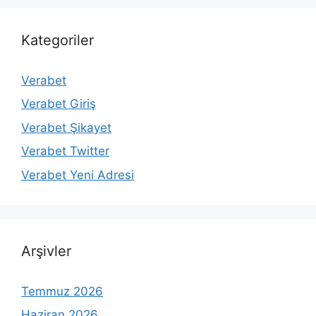
Kategoriler
Verabet
Verabet Giriş
Verabet Şikayet
Verabet Twitter
Verabet Yeni Adresi
Arşivler
Temmuz 2026
Haziran 2026