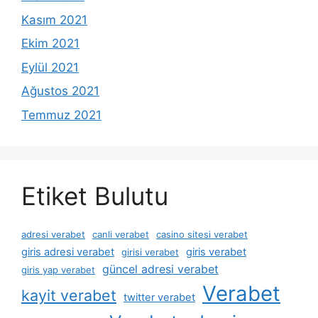
Kasım 2021
Ekim 2021
Eylül 2021
Ağustos 2021
Temmuz 2021
Etiket Bulutu
adresi verabet
canli verabet
casino sitesi verabet
giris adresi verabet
giris verabet
girisi verabet
güncel adresi verabet
giris yap verabet
Verabet
kayit verabet
twitter verabet