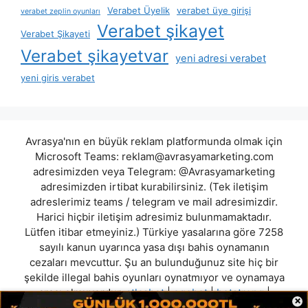
Verabet Üyelik
verabet üye girişi
verabet zeplin oyunları
Verabet şikayet
Verabet Şikayeti
Verabet şikayetvar
yeni adresi verabet
yeni giris verabet
Avrasya'nın en büyük reklam platformunda olmak için
Microsoft Teams:
reklam@avrasyamarketing.com
adresimizden veya Telegram: @Avrasyamarketing
adresimizden irtibat kurabilirsiniz. (Tek iletişim
adreslerimiz teams / telegram ve mail adresimizdir.
Harici hiçbir iletişim adresimiz bulunmamaktadır.
Lütfen itibar etmeyiniz.) Türkiye yasalarına göre 7258
sayılı kanun uyarınca yasa dışı bahis oynamanın
cezaları mevcuttur. Şu an bulunduğunuz site hiç bir
şekilde illegal bahis oyunları oynatmıyor ve oynamaya
aracı olmuyordur.
atlasbet
|
egebet
|
betstrong
|
×
betciks
|
secretbet
|
sultanbet
|
hertabet
|
vaycasino