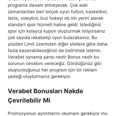
programa devam etmeyecek. Çok eski
zamanlardan beri birçok oyun futbol, ​​basketbol,
​​tenis, voleybol, buz hokeyi vb.nin yerini alarak
standart spor hizmeti haline geldi. İstediğiniz
spor için kolayca kupon oluşturmak istiyorsanız
çok sayıda rekabetçi oyun bulacaksınız. Bu
yüzden Limit üzerinden diğer sitelere göre daha
fazla kazanabileceğinizi de belirtmek isterim.
Verabet oynama şansı nedir
Bonus nedir bu
sorunun cevabını vereceğiz. Gördüğünüz gibi
oluşturduğunuz her program için bir reklam
yedeği oluşturmanız gerekiyor.
Verabet Bonusları Nakde
Çevrilebilir Mi
Promosyonun ayrıntılarını okumam gerekiyor mu