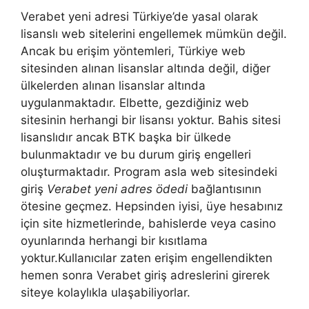
Verabet yeni adresi Türkiye’de yasal olarak
lisanslı web sitelerini engellemek mümkün değil.
Ancak bu erişim yöntemleri, Türkiye web
sitesinden alınan lisanslar altında değil, diğer
ülkelerden alınan lisanslar altında
uygulanmaktadır. Elbette, gezdiğiniz web
sitesinin herhangi bir lisansı yoktur. Bahis sitesi
lisanslıdır ancak BTK başka bir ülkede
bulunmaktadır ve bu durum giriş engelleri
oluşturmaktadır. Program asla web sitesindeki
giriş
Verabet yeni adres ödedi
bağlantısının
ötesine geçmez. Hepsinden iyisi, üye hesabınız
için site hizmetlerinde, bahislerde veya casino
oyunlarında herhangi bir kısıtlama
yoktur.Kullanıcılar zaten erişim engellendikten
hemen sonra Verabet giriş adreslerini girerek
siteye kolaylıkla ulaşabiliyorlar.