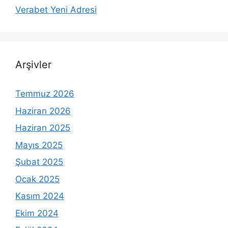
Verabet Yeni Adresi
Arşivler
Temmuz 2026
Haziran 2026
Haziran 2025
Mayıs 2025
Şubat 2025
Ocak 2025
Kasım 2024
Ekim 2024