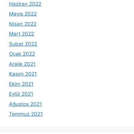
Haziran 2022
Mayıs 2022
Nisan 2022
Mart 2022
Şubat 2022
Ocak 2022
Aralık 2021
Kasım 2021
Ekim 2021
Eylül 2021
Ağustos 2021
Temmuz 2021