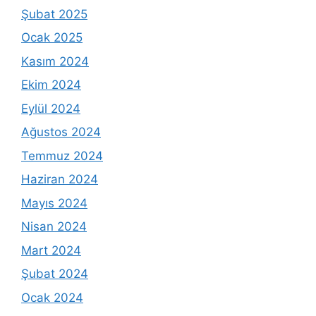
Şubat 2025
Ocak 2025
Kasım 2024
Ekim 2024
Eylül 2024
Ağustos 2024
Temmuz 2024
Haziran 2024
Mayıs 2024
Nisan 2024
Mart 2024
Şubat 2024
Ocak 2024