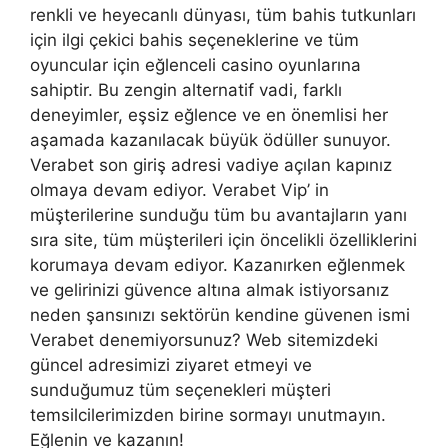
renkli ve heyecanlı dünyası, tüm bahis tutkunları
için ilgi çekici bahis seçeneklerine ve tüm
oyuncular için eğlenceli casino oyunlarına
sahiptir. Bu zengin alternatif vadi, farklı
deneyimler, eşsiz eğlence ve en önemlisi her
aşamada kazanılacak büyük ödüller sunuyor.
Verabet son giriş adresi vadiye açılan kapınız
olmaya devam ediyor. Verabet Vip’ in
müşterilerine sunduğu tüm bu avantajların yanı
sıra site, tüm müşterileri için öncelikli özelliklerini
korumaya devam ediyor. Kazanırken eğlenmek
ve gelirinizi güvence altına almak istiyorsanız
neden şansınızı sektörün kendine güvenen ismi
Verabet denemiyorsunuz? Web sitemizdeki
güncel adresimizi ziyaret etmeyi ve
sunduğumuz tüm seçenekleri müşteri
temsilcilerimizden birine sormayı unutmayın.
Eğlenin ve kazanın!