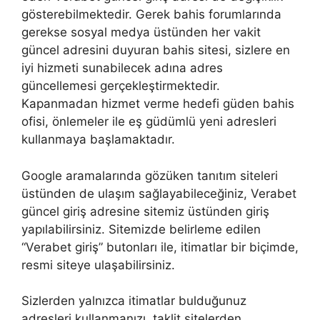
gösterebilmektedir. Gerek bahis forumlarında
gerekse sosyal medya üstünden her vakit
güncel adresini duyuran bahis sitesi, sizlere en
iyi hizmeti sunabilecek adına adres
güncellemesi gerçekleştirmektedir.
Kapanmadan hizmet verme hedefi güden bahis
ofisi, önlemeler ile eş güdümlü yeni adresleri
kullanmaya başlamaktadır.
Google aramalarında gözüken tanıtım siteleri
üstünden de ulaşım sağlayabileceğiniz, Verabet
güncel giriş adresine sitemiz üstünden giriş
yapılabilirsiniz. Sitemizde belirleme edilen
“Verabet giriş” butonları ile, itimatlar bir biçimde,
resmi siteye ulaşabilirsiniz.
Sizlerden yalnızca itimatlar bulduğunuz
adresleri kullanmanızı, taklit sitelerden