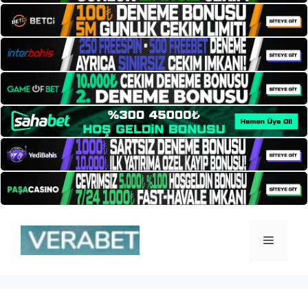
İçeriğe
atla
Menü