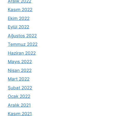
Aralık 2022
Kasım 2022
Ekim 2022
Eylül 2022
Ağustos 2022
Temmuz 2022
Haziran 2022
Mayıs 2022
Nisan 2022
Mart 2022
Şubat 2022
Ocak 2022
Aralık 2021
Kasım 2021