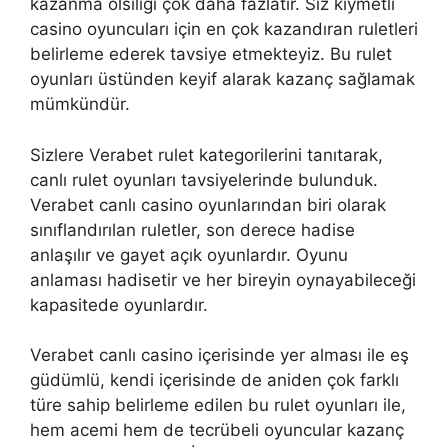
kazanma olsılığı çok daha fazlatir. Siz kıymetli
casino oyuncuları için en çok kazandıran ruletleri
belirleme ederek tavsiye etmekteyiz. Bu rulet
oyunları üstünden keyif alarak kazanç sağlamak
mümkündür.
Sizlere Verabet rulet kategorilerini tanıtarak,
canlı rulet oyunları tavsiyelerinde bulunduk.
Verabet canlı casino oyunlarından biri olarak
sınıflandırılan ruletler, son derece hadise
anlaşılır ve gayet açık oyunlardır. Oyunu
anlaması hadisetir ve her bireyin oynayabileceği
kapasitede oyunlardır.
Verabet canlı casino içerisinde yer alması ile eş
güdümlü, kendi içerisinde de aniden çok farklı
türe sahip belirleme edilen bu rulet oyunları ile,
hem acemi hem de tecrübeli oyuncular kazanç