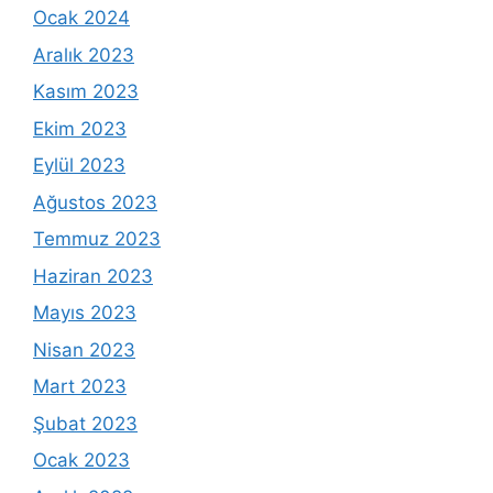
Ocak 2024
Aralık 2023
Kasım 2023
Ekim 2023
Eylül 2023
Ağustos 2023
Temmuz 2023
Haziran 2023
Mayıs 2023
Nisan 2023
Mart 2023
Şubat 2023
Ocak 2023