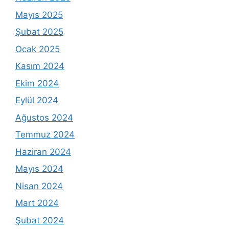
Mayıs 2025
Şubat 2025
Ocak 2025
Kasım 2024
Ekim 2024
Eylül 2024
Ağustos 2024
Temmuz 2024
Haziran 2024
Mayıs 2024
Nisan 2024
Mart 2024
Şubat 2024