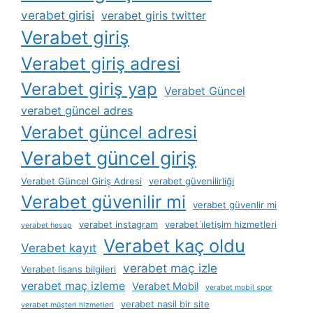
verabet girisi
verabet giris twitter
Verabet giriş
Verabet giriş adresi
Verabet giriş yap
Verabet Güncel
verabet güncel adres
Verabet güncel adresi
Verabet güncel giriş
Verabet Güncel Giriş Adresi
verabet güvenilirliği
Verabet güvenilir mi
verabet güvenlir mi
verabet instagram
verabet i̇letişim hizmetleri
verabet hesap
Verabet kaç oldu
Verabet kayıt
verabet maç izle
Verabet lisans bilgileri
verabet maç izleme
Verabet Mobil
verabet mobil spor
verabet nasil bir site
verabet müşteri hizmetleri