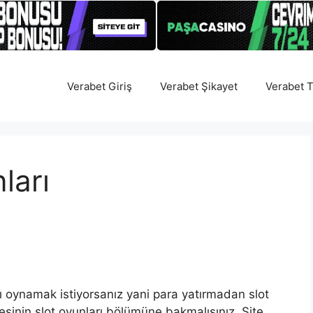
Verabet Giriş
Verabet Şikayet
Verabet T
ları
ı
rı oynamak istiyorsanız yani para yatırmadan slot
tesinin slot oyunları bölümüne bakmalısınız. Site,