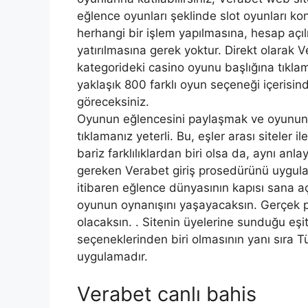
eğlence oyunları şeklinde slot oyunları kon
herhangi bir işlem yapılmasına, hesap aç
yatırılmasına gerek yoktur. Direkt olarak
kategorideki casino oyunu başlığına tıklam
yaklaşık 800 farklı oyun seçeneği içerisin
göreceksiniz.
Oyunun eğlencesini paylaşmak ve oyunun
tıklamanız yeterli. Bu, eşler arası siteler i
bariz farklılıklardan biri olsa da, aynı anl
gereken Verabet giriş prosedürünü uygul
itibaren eğlence dünyasının kapısı sana a
oyunun oynanışını yaşayacaksın. Gerçek p
olacaksın. . Sitenin üyelerine sunduğu eşi
seçeneklerinden biri olmasının yanı sıra Tü
uygulamadır.
Verabet canlı bahis