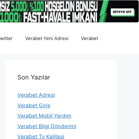
witter
Verabet Yeni Adresi
Verabet
Son Yazılar
Verabet Adresi
Verabet Giriş
Verabet Mobil Yardım
Verabet Bilgi Gönderimi
Verabet Tv Kalitesi