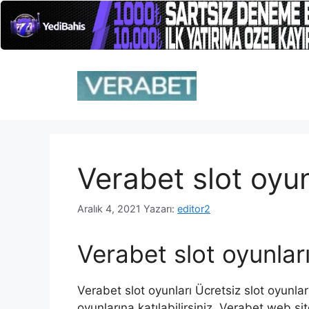
İçeriğe
atla
Verabet slot oyun
Aralık 4, 2021
Yazarı:
editor2
Verabet slot oyunlar
Verabet slot oyunları Ücretsiz slot oyunla
oyunlarına katılabilirsiniz, Verabet web si