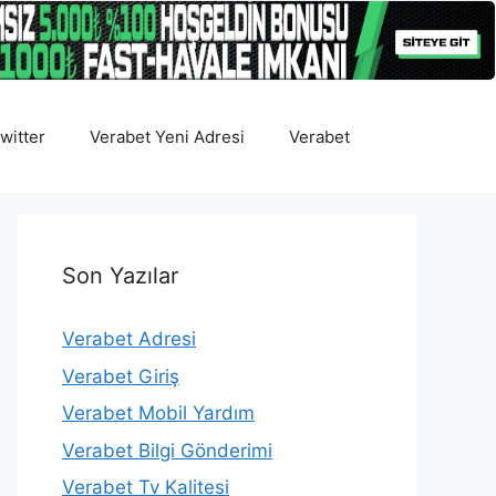
witter
Verabet Yeni Adresi
Verabet
Son Yazılar
Verabet Adresi
Verabet Giriş
Verabet Mobil Yardım
Verabet Bilgi Gönderimi
Verabet Tv Kalitesi