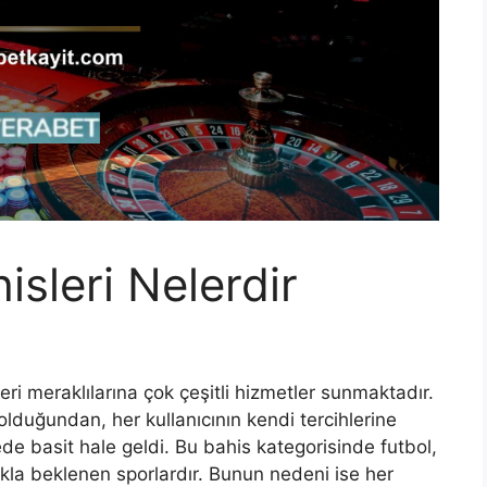
sleri Nelerdir
eri meraklılarına çok çeşitli hizmetler sunmaktadır.
lduğundan, her kullanıcının kendi tercihlerine
e basit hale geldi. Bu bahis kategorisinde futbol,
akla beklenen sporlardır. Bunun nedeni ise her