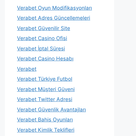
Verabet Oyun Modifikasyonları
Verabet Adres Güncellemeleri
Verabet Güvenilir Site
Verabet Casino Ofisi
Verabet İptal Süresi
Verabet Casino Hesabı
Verabet
Verabet Türkiye Futbol
Verabet Müşteri Güveni
Verabet Twitter Adresi
Verabet Güvenlik Avantajları
Verabet Bahis Oyunları
Verabet Kimlik Teklifleri