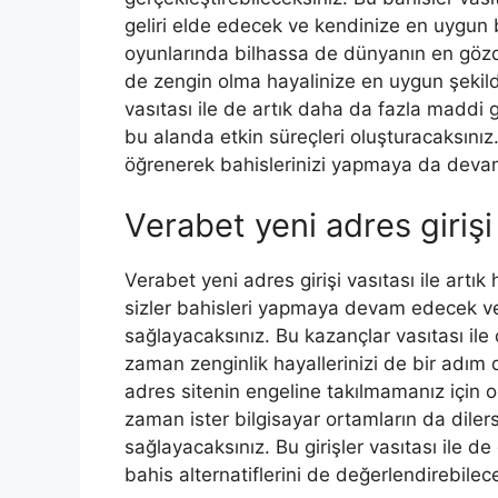
geliri elde edecek ve kendinize en uygun
oyunlarında bilhassa de dünyanın en gözde
de zengin olma hayalinize en uygun şekild
vasıtası ile de artık daha da fazla maddi 
bu alanda etkin süreçleri oluşturacaksınız
öğrenerek bahislerinizi yapmaya da deva
Verabet yeni adres girişi
Verabet yeni adres girişi vasıtası ile art
sizler bahisleri yapmaya devam edecek ve
sağlayacaksınız. Bu kazançlar vasıtası i
zaman zenginlik hayallerinizi de bir adım 
adres sitenin engeline takılmamanız için o
zaman ister bilgisayar ortamların da dilers
sağlayacaksınız. Bu girişler vasıtası ile de
bahis alternatiflerini de değerlendirebilec