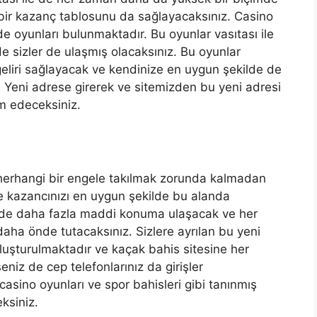
 bir kazanç tablosunu da sağlayacaksınız. Casino
 oyunları bulunmaktadır. Bu oyunlar vasıtası ile
e sizler de ulaşmış olacaksınız. Bu oyunlar
geliri sağlayacak ve kendinize en uygun şekilde de
. Yeni adrese girerek ve sitemizden bu yeni adresi
m edeceksiniz.
ık herhangi bir engele takılmak zorunda kalmadan
 kazancınızı en uygun şekilde bu alanda
le de daha fazla maddi konuma ulaşacak ve her
daha önde tutacaksınız. Sizlere ayrılan bu yeni
luşturulmaktadır ve kaçak bahis sitesine her
eniz de cep telefonlarınız da girişler
 casino oyunları ve spor bahisleri gibi tanınmış
eksiniz.