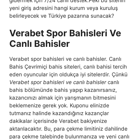
gidermek için 7/24 canlı destek.Peki bu sitenin
yeni giriş adresini hangi kurum veya kuruluş
belirleyecek ve Türkiye pazarına sunacak?
Verabet Spor Bahisleri Ve
Canlı Bahisler
Verabet spor bahisleri ve canlı bahisler. Canlı
Bahis Çevrimiçi bahis siteleri, canlı bahisi tercih
eden oyuncular için oldukça iyi sitelerdir. Çünkü
Verabet spor bahisleri ve canlı bahisler
canlı
bahis bölümünde bahis yapıp kazanırsanız,
kazancınızı almak için yarışmanın bitmesini
beklemenize gerek yok. Kuponu elinizde
tutmanız halinde kazandığınız kazançlar
dakikalar içerisinde Verabet bakiyenize
aktarılacaktır. Bu, para çekme limitiniz dahilinde
para çekme talebinde bulunmanıza ve yeni canlı