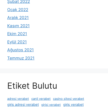
Şubat 2022
Ocak 2022
Aralık 2021
Kasım 2021
Ekim 2021
Eylül 2021
Ağustos 2021
Temmuz 2021
Etiket Bulutu
adresi verabet
canli verabet
casino sitesi verabet
giris adresi verabet
giris verabet
girisi verabet