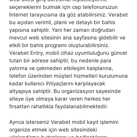
seçeneklerini bulmak için cep telefonunuzun
İnternet tarayıcısına da göz atabilirsiniz. Verabet
bu açıdan verimli, planlı ve detaylı bir bahis
yapısına sahiptir. Yani her zaman doğrudan
mevcut web sitesinin ana sayfasına gidebilir ve
etkili bir bahis programı oluşturabilirsiniz.
Verabet Entry, mobil cihaz uyumluluğunu güncel
tutan bir adrese sahiptir, bu nedenle para
yatırma ve çekmeden etkileşim kalıplarına,
telefon üzerinden müşteri hizmetleri kurulumuna
kadar kullanıcı ihtiyaçlarını karşılayacak
altyapıya sahiptir. Bu organizasyon sayesinde
siteye üye olmaya karar veren herkes her
fırsattan rahatlıkla faydalanabilmektedir.
Ayrıca isterseniz Verabet mobil kayıt işlemini
organize etmek için web sitesindeki