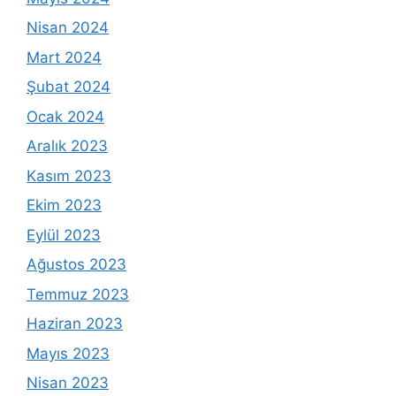
Nisan 2024
Mart 2024
Şubat 2024
Ocak 2024
Aralık 2023
Kasım 2023
Ekim 2023
Eylül 2023
Ağustos 2023
Temmuz 2023
Haziran 2023
Mayıs 2023
Nisan 2023