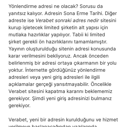
Yönlendirme adresi ne olacak? Sorusu da
yanıtsız kalıyor. Adresin Sona Erme Tarihi. Diğer
adreste ise
Verabet sonraki adres nedir
sitesini
kurup işletecek limited şirketin alt yapısı için
mutlaka hazırlıklar yapılıyor. Tabii ki limited
şirket gerekli ön hazırlıklarını tamamlamıştır.
Yayının oluşturulduğu sitenin adresi konusunda
karar verilmesini bekliyoruz. Ancak önceden
belirlenmiş bir adresi ortaya çıkarmanın bir yolu
yoktur. İnternette gördüğünüz yönlendirme
adresleri veya yeni giriş adresleri ile ilgili
açıklamalar gerçeği yansıtmayabilir. Öncelikle
Verabet sitesini kapatma kararını beklememiz
gerekiyor. Şimdi yeni giriş adresinizi bulmanız
gerekiyor.
Verabet, yeni bir adresin kurulduğunu ve hizmet
verilmeye başlanacağından yazılarında