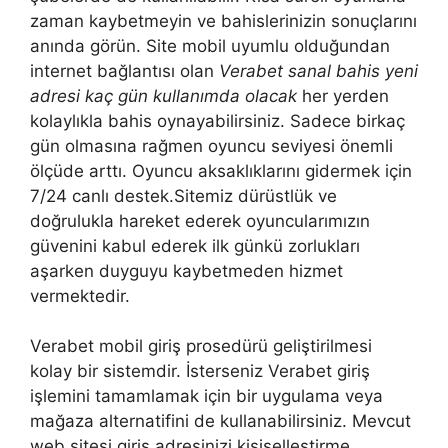
zaman kaybetmeyin ve bahislerinizin sonuçlarını
anında görün. Site mobil uyumlu olduğundan
internet bağlantısı olan
Verabet sanal bahis yeni
adresi kaç gün kullanımda olacak
her yerden
kolaylıkla bahis oynayabilirsiniz. Sadece birkaç
gün olmasına rağmen oyuncu seviyesi önemli
ölçüde arttı. Oyuncu aksaklıklarını gidermek için
7/24 canlı destek.Sitemiz dürüstlük ve
doğrulukla hareket ederek oyuncularımızın
güvenini kabul ederek ilk günkü zorlukları
aşarken duyguyu kaybetmeden hizmet
vermektedir.
Verabet mobil giriş prosedürü geliştirilmesi
kolay bir sistemdir. İsterseniz Verabet giriş
işlemini tamamlamak için bir uygulama veya
mağaza alternatifini de kullanabilirsiniz. Mevcut
web sitesi giriş adresinizi kişiselleştirme