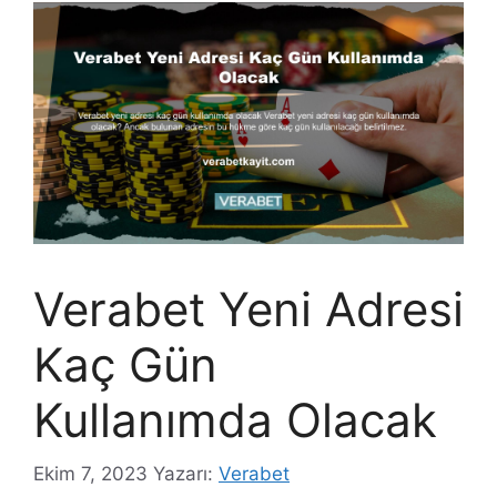
Verabet Yeni Adresi
Kaç Gün
Kullanımda Olacak
Ekim 7, 2023
Yazarı:
Verabet