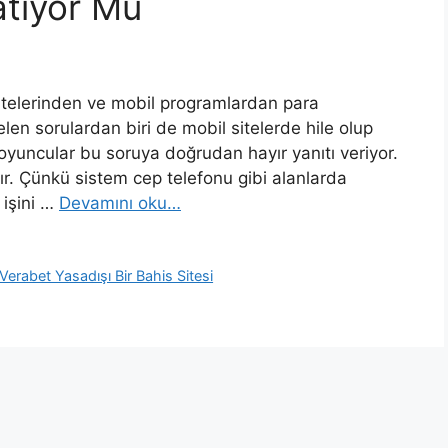
atıyor Mu
itelerinden ve mobil programlardan para
len sorulardan biri de mobil sitelerde hile olup
yuncular bu soruya doğrudan hayır yanıtı veriyor.
r. Çünkü sistem cep telefonu gibi alanlarda
 işini …
Devamını oku…
Verabet Yasadışı Bir Bahis Sitesi