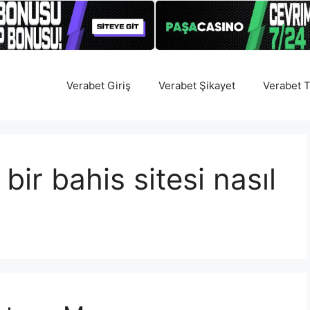
Verabet Giriş
Verabet Şikayet
Verabet T
bir bahis sitesi nasıl