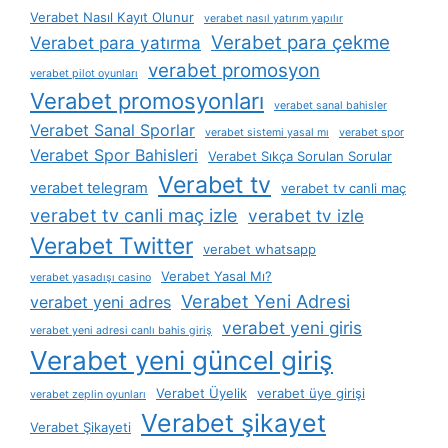
Verabet Nasıl Kayıt Olunur
verabet nasıl yatırım yapılır
Verabet para çekme
Verabet para yatırma
verabet promosyon
verabet pilot oyunları
Verabet promosyonları
verabet sanal bahisler
Verabet Sanal Sporlar
verabet sistemi yasal mı
verabet spor
Verabet Spor Bahisleri
Verabet Sıkça Sorulan Sorular
Verabet tv
verabet telegram
verabet tv canli maç
verabet tv canli maç izle
verabet tv izle
Verabet Twitter
verabet whatsapp
Verabet Yasal Mı?
verabet yasadışı casino
Verabet Yeni Adresi
verabet yeni adres
verabet yeni giris
verabet yeni adresi canlı bahis giriş
Verabet yeni güncel giriş
Verabet Üyelik
verabet üye girişi
verabet zeplin oyunları
Verabet şikayet
Verabet Şikayeti