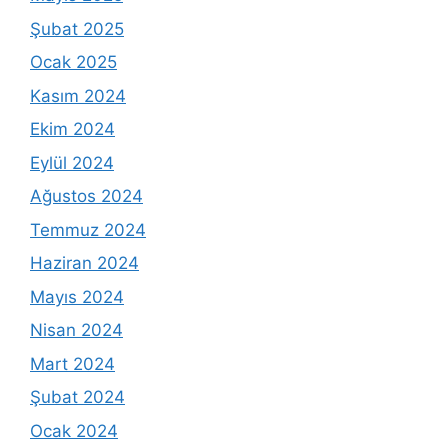
Şubat 2025
Ocak 2025
Kasım 2024
Ekim 2024
Eylül 2024
Ağustos 2024
Temmuz 2024
Haziran 2024
Mayıs 2024
Nisan 2024
Mart 2024
Şubat 2024
Ocak 2024