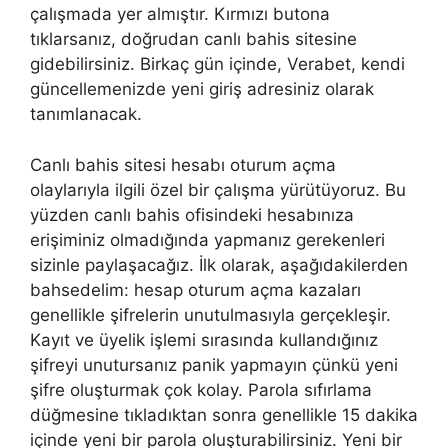
çalışmada yer almıştır. Kırmızı butona
tıklarsanız, doğrudan canlı bahis sitesine
gidebilirsiniz. Birkaç gün içinde, Verabet, kendi
güncellemenizde yeni giriş adresiniz olarak
tanımlanacak.
Canlı bahis sitesi hesabı oturum açma
olaylarıyla ilgili özel bir çalışma yürütüyoruz. Bu
yüzden canlı bahis ofisindeki hesabınıza
erişiminiz olmadığında yapmanız gerekenleri
sizinle paylaşacağız. İlk olarak, aşağıdakilerden
bahsedelim: hesap oturum açma kazaları
genellikle şifrelerin unutulmasıyla gerçekleşir.
Kayıt ve üyelik işlemi sırasında kullandığınız
şifreyi unutursanız panik yapmayın çünkü yeni
şifre oluşturmak çok kolay. Parola sıfırlama
düğmesine tıkladıktan sonra genellikle 15 dakika
içinde yeni bir parola oluşturabilirsiniz. Yeni bir