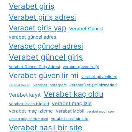
Verabet giriş
Verabet giriş adresi
Verabet giriş yap
Verabet Güncel
verabet güncel adres
Verabet güncel adresi
Verabet güncel giriş
Verabet Güncel Giriş Adresi
verabet güvenilirliği
Verabet güvenilir mi
verabet güvenlir mi
verabet instagram
verabet i̇letişim hizmetleri
verabet hesap
Verabet kaç oldu
Verabet kayıt
verabet maç izle
Verabet lisans bilgileri
verabet maç izleme
Verabet Mobil
verabet mobil spor
verabet nasil bir site
verabet müşteri hizmetleri
Verabet nasıl bir site