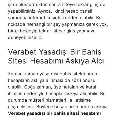
şifre oluşturduktan sonra siteye tekrar giriş de
yapabilirsiniz. Ayrıca, ikinci hesap paneli
sorununa internet kesintisi neden olabilir. Bu
noktada herhangi bir şey yapmanıza gerek yok,
biraz bekleyip tekrar siteye giriş yapmayı
deneyebilirsiniz.
Verabet Yasadışı Bir Bahis
Sitesi Hesabımı Askıya Aldı
Zaman zaman yasa dışı bahis sitelerinden
hesapların askıya alınması da söz konusu
olabilir. Çoğu zaman, üye hataları ve kural
ihlalleri nedeniyle hesaplar askıya alınabilir. Bu
durumda müşteri hizmetleri ile iletişime
geçmelisiniz. Böylece hesabınızın neden askıya
Verabet yasadışı bir bahis sitesi hesabımı