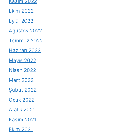
Kasım 2022
Ekim 2022
Eylül 2022
Ağustos 2022
Temmuz 2022
Haziran 2022
Mayıs 2022
Nisan 2022
Mart 2022
Şubat 2022
Ocak 2022
Aralık 2021
Kasım 2021
Ekim 2021