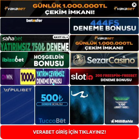
×
VERABET GİRİŞ İÇİN TIKLAYINIZ!