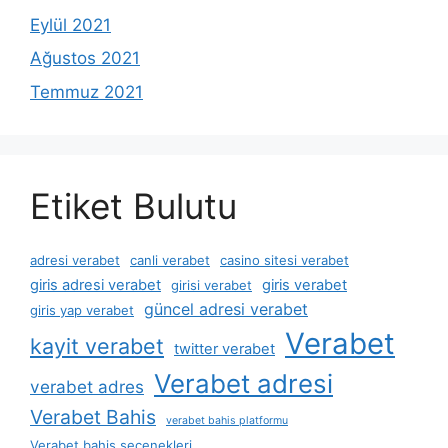
Eylül 2021
Ağustos 2021
Temmuz 2021
Etiket Bulutu
adresi verabet
canli verabet
casino sitesi verabet
giris adresi verabet
giris verabet
girisi verabet
güncel adresi verabet
giris yap verabet
Verabet
kayit verabet
twitter verabet
Verabet adresi
verabet adres
Verabet Bahis
verabet bahis platformu
Verabet bahis seçenekleri