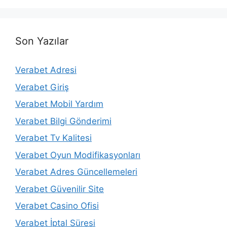
Son Yazılar
Verabet Adresi
Verabet Giriş
Verabet Mobil Yardım
Verabet Bilgi Gönderimi
Verabet Tv Kalitesi
Verabet Oyun Modifikasyonları
Verabet Adres Güncellemeleri
Verabet Güvenilir Site
Verabet Casino Ofisi
Verabet İptal Süresi