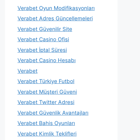
Verabet Oyun Modifikasyonları
Verabet Adres Güncellemeleri
Verabet Güvenilir Site
Verabet Casino Ofisi
Verabet İptal Süresi
Verabet Casino Hesabı
Verabet
Verabet Türkiye Futbol
Verabet Müşteri Güveni
Verabet Twitter Adresi
Verabet Güvenlik Avantajları
Verabet Bahis Oyunları
Verabet Kimlik Teklifleri