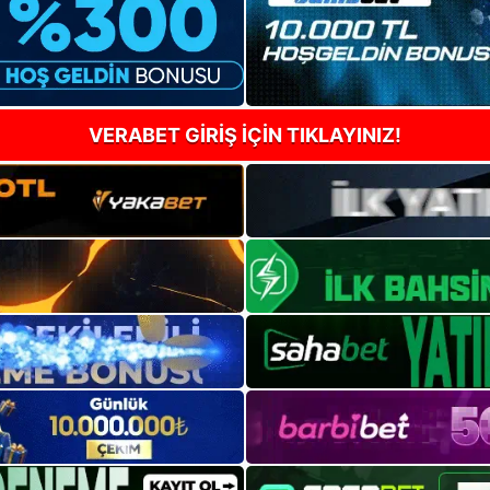
VERABET GİRİŞ İÇİN TIKLAYINIZ!